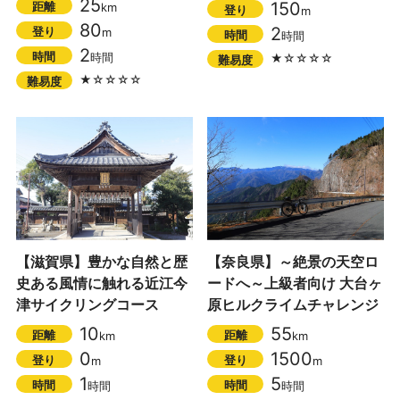
25
150
距離
km
登り
m
80
2
登り
m
時間
時間
2
時間
時間
★☆☆☆☆
難易度
★☆☆☆☆
難易度
【滋賀県】豊かな自然と歴
【奈良県】～絶景の天空ロ
史ある風情に触れる近江今
ードへ～上級者向け 大台ヶ
津サイクリングコース
原ヒルクライムチャレンジ
10
55
距離
距離
km
km
0
1500
登り
登り
m
m
1
5
時間
時間
時間
時間