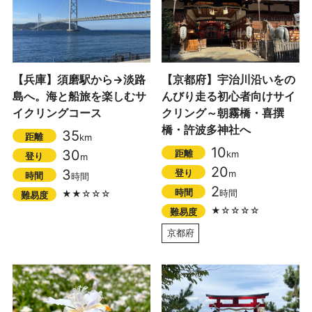
【兵庫】須磨駅から→淡路
【京都府】宇治川沿いをの
島へ。海と船旅を楽しむサ
んびり走る初心者向けサイ
イクリングコース
クリング～朝霧橋・喜撰
橋・許波多神社へ
35
距離
km
10
30
距離
km
登り
m
20
3
登り
m
時間
時間
2
時間
時間
★★☆☆☆
難易度
★☆☆☆☆
難易度
京都府