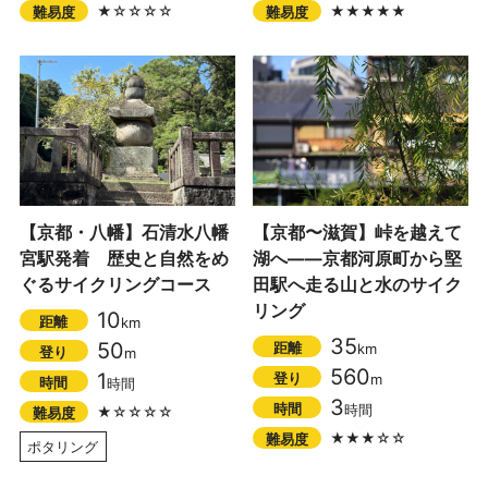
★☆☆☆☆
★★★★★
難易度
難易度
【京都・八幡】石清水八幡
【京都〜滋賀】峠を越えて
宮駅発着 歴史と自然をめ
湖へ――京都河原町から堅
ぐるサイクリングコース
田駅へ走る山と水のサイク
リング
10
距離
km
35
50
距離
km
登り
m
560
1
登り
m
時間
時間
3
時間
時間
★☆☆☆☆
難易度
★★★☆☆
難易度
ポタリング