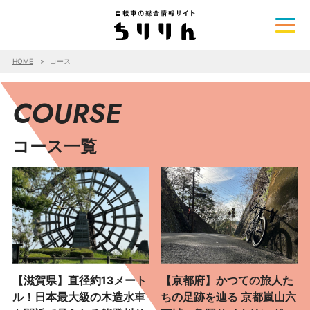
HOME
コース
COURSE
コース一覧
【滋賀県】直径約13メート
【京都府】かつての旅人た
ル！日本最大級の木造水車
ちの足跡を辿る 京都嵐山六