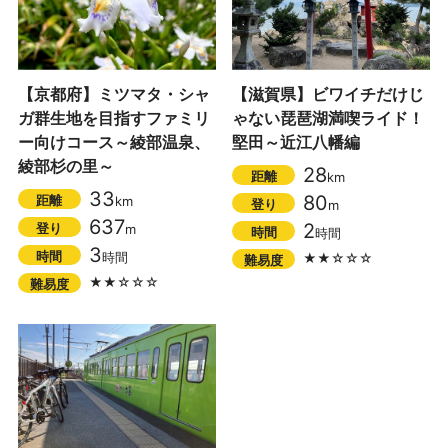
【京都府】ミツマタ・シャ
【滋賀県】ビワイチだけじ
ガ群生地を目指すファミリ
ゃない琵琶湖満喫ライド！
ー向けコース～綾部温泉、
堅田～近江八幡編
綾部杉の里～
28
距離
km
33
80
距離
km
登り
m
637
2
登り
m
時間
時間
3
時間
時間
★★☆☆☆
難易度
★★☆☆☆
難易度