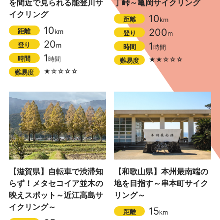
を間近で見られる能登川サ
丁峠～亀岡サイクリング
イクリング
10
距離
km
10
200
距離
km
登り
m
20
1
登り
m
時間
時間
1
時間
時間
★★☆☆☆
難易度
★☆☆☆☆
難易度
【滋賀県】自転車で渋滞知
【和歌山県】本州最南端の
らず！メタセコイア並木の
地を目指す～串本町サイク
映えスポット～近江高島サ
リング～
イクリング～
15
距離
km