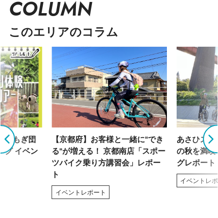
COLUMN
このエリアのコラム
「よもぎ団
【京都府】お客様と一緒に"でき
あさひスタ
ング イベン
る"が増える！ 京都南店「スポー
の秋を満喫
ツバイク乗り方講習会」レポー
グレポート
ト
イベントレ
イベントレポート