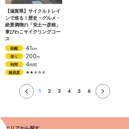
【滋賀県】サイクルトレイ
ンで巡る！歴史・グルメ・
絶景満喫の「安土〜彦根」
東びわこサイクリングコー
ス
41
距離
km
200
登り
m
4
時間
時間
★★☆☆☆
難易度
1
2
3
4
5
6
エリアから探す