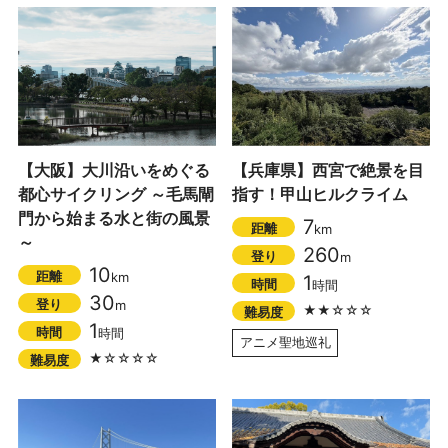
【大阪】大川沿いをめぐる
【兵庫県】西宮で絶景を目
都心サイクリング ～毛馬閘
指す！甲山ヒルクライム
門から始まる水と街の風景
7
距離
km
～
260
登り
m
10
距離
km
1
時間
時間
30
登り
m
★★☆☆☆
難易度
1
時間
時間
アニメ聖地巡礼
★☆☆☆☆
難易度