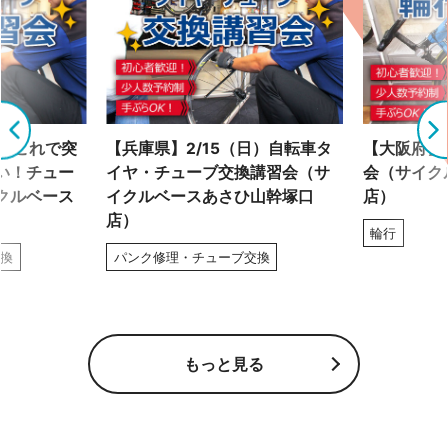
土）これで突
【兵庫県】2/15（日）自転車タ
【大阪府】2
い！チュー
イヤ・チューブ交換講習会（サ
会（サイク
クルベース
イクルベースあさひ山幹塚口
店）
店）
輪行
交換
パンク修理・チューブ交換
もっと見る