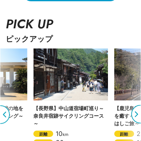
PICK UP
ピックアップ
南端の地を
【長野県】中山道宿場町巡り～
【鹿児島県
クリング～
奈良井宿跡サイクリングコース
を癒す～霧
～
はしご旅～
10
2
距離
距離
km