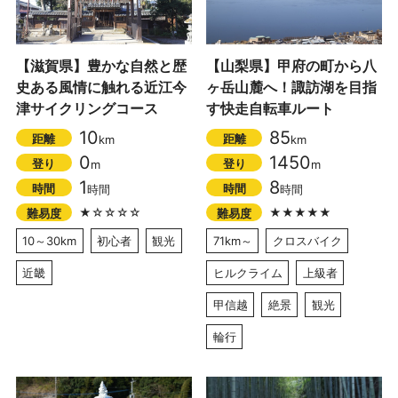
【滋賀県】豊かな自然と歴
【山梨県】甲府の町から八
史ある風情に触れる近江今
ヶ岳山麓へ！諏訪湖を目指
津サイクリングコース
す快走自転車ルート
10
85
距離
距離
km
km
0
1450
登り
登り
m
m
1
8
時間
時間
時間
時間
★☆☆☆☆
★★★★★
難易度
難易度
10～30km
初心者
観光
71km～
クロスバイク
近畿
ヒルクライム
上級者
甲信越
絶景
観光
輪行