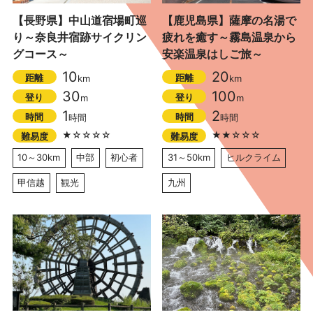
【長野県】中山道宿場町巡
【鹿児島県】薩摩の名湯で
り～奈良井宿跡サイクリン
疲れを癒す～霧島温泉から
グコース～
安楽温泉はしご旅～
10
20
距離
距離
km
km
30
100
登り
登り
m
m
1
2
時間
時間
時間
時間
★☆☆☆☆
★★☆☆☆
難易度
難易度
10～30km
中部
初心者
31～50km
ヒルクライム
甲信越
観光
九州