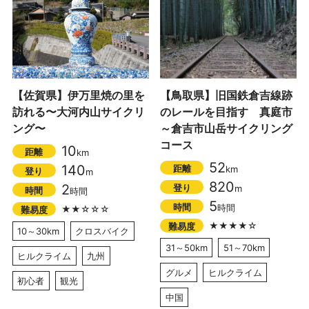
【佐賀県】伊万里焼の里を
【鳥取県】旧国鉄倉吉線跡
訪れる〜大河内山サイクリ
のレールを目指す 真庭市
ング〜
～倉吉市山岳サイクリング
コース
10
距離
km
52
140
距離
km
登り
m
820
2
登り
m
時間
時間
5
時間
時間
★★☆☆☆
難易度
★★★★☆
難易度
10～30km
クロスバイク
31～50km
51～70km
ヒルクライム
九州
グルメ
ヒルクライム
初心者
観光
中国