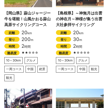
【岡山県】蒜山ジャージー
【島根県】～神無月は出雲
牛を堪能！山風かおる蒜山
の神在月～神様が集う出雲
高原サイクリングコース
大社参拝サイクリング
20
20
距離
距離
km
km
200
30
登り
登り
m
m
2
2
時間
時間
時間
時間
★★☆☆☆
★☆☆☆☆
難易度
難易度
10～30km
グルメ
10～30km
グルメ
一周コース
中国
絶景
一周コース
中国
観光
観光