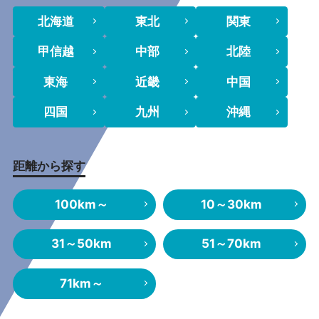
北海道
東北
関東
甲信越
中部
北陸
東海
近畿
中国
四国
九州
沖縄
距離から探す
100km～
10～30km
31～50km
51～70km
71km～