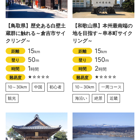
【鳥取県】歴史ある白壁土
【和歌山県】本州最南端の
蔵群に触れる～倉吉市サイ
地を目指す～串本町サイク
クリング～
リング～
15
15
距離
距離
km
km
50
150
登り
登り
m
m
1
2
時間
時間
時間
時間
★☆☆☆☆
★☆☆☆☆
難易度
難易度
10～30km
中国
初心者
10～30km
一周コース
観光
海沿い
絶景
近畿