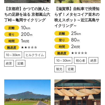
【京都府】かつての旅人た
【滋賀県】自転車で渋滞知
ちの足跡を辿る 京都嵐山六
らず！メタセコイア並木の
丁峠～亀岡サイクリング
映えスポット～近江高島サ
イクリング～
10
距離
km
25
200
距離
km
登り
m
80
1
登り
m
時間
時間
2
時間
時間
★★☆☆☆
難易度
★☆☆☆☆
難易度
10～30km
ヒルクライム
10～30km
初心者
絶景
絶景
近畿
観光
近畿