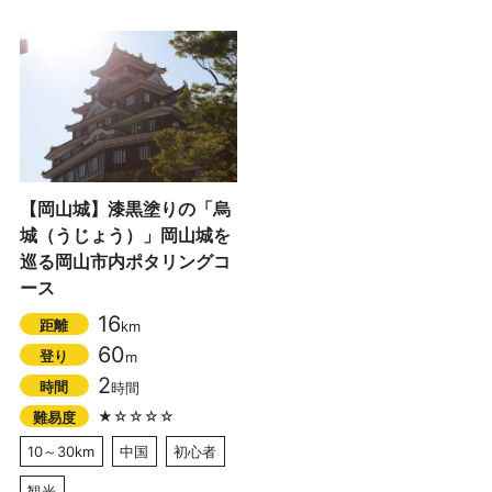
【岡山城】漆黒塗りの「烏
城（うじょう）」岡山城を
巡る岡山市内ポタリングコ
ース
16
距離
km
60
登り
m
2
時間
時間
★☆☆☆☆
難易度
10～30km
中国
初心者
観光