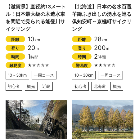
【滋賀県】直径約13メート
【北海道】日本の名水百選
ル！日本最大級の木造水車
羊蹄ふき出しの湧水を巡る
を間近で見られる能登川サ
俱知安町～京極町サイクリ
イクリング
ング
10
28
距離
距離
km
km
20
200
登り
登り
m
m
1
2
時間
時間
時間
時間
★☆☆☆☆
★★☆☆☆
難易度
難易度
10～30km
一周コース
10～30km
一周コース
初心者
観光
近畿
初心者
北海道
観光