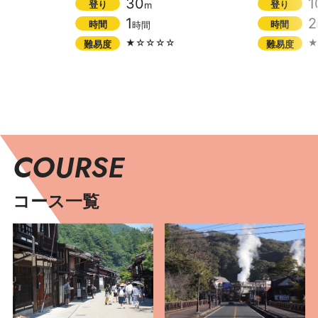
30
1
登り
登り
m
1
2
時間
時間
時間
★☆☆☆☆
★
難易度
難易度
COURSE
コース一覧