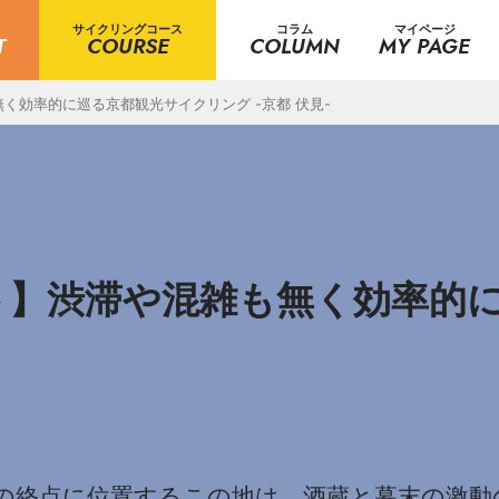
サイクリングコース
コラム
マイページ
T
COURSE
COLUMN
MY PAGE
く効率的に巡る京都観光サイクリング -京都 伏見-
ト】渋滞や混雑も無く効率的
旅の終点に位置するこの地は、酒蔵と幕末の激動