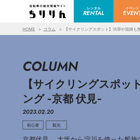
レンタル
イベント
RENTAL
EVEN
HOME
コラム
【サイクリングスポット】渋滞や混雑も無
COLUMN
【サイクリングスポッ
ング -京都 伏見-
2023.02.20
初心者
観光
京都伏見。 大坂から淀川を使った船