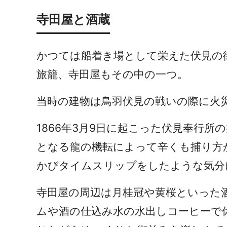
寺田屋と酒蔵
かつては船着き場として栄えた伏見の
旅籠、寺田屋もその中の一つ。
当時の建物は鳥羽伏見の戦いの際に火
1866年3月9日に起こった伏見奉行
となる龍の機転によって辛くも捕り方
かびタイムスリップをしたような気分
寺田屋の周辺は月桂冠や黄桜といった
ムや
酒の仕込み水の水出しコーヒーで