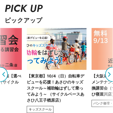
PICK UP
ピックアップ
）開催【選べ
【東京都】10/4（日）自転車デ
【大阪府】9
（サイクル
ビューを応援！あさひのキッズ
メンテナン
）
スクール～補助輪はずして乗っ
換講習会（
てみよう～ （サイクルベースあ
ひ寝屋川店
さひ八王子楢原店）
パンク修理
キッズスクール