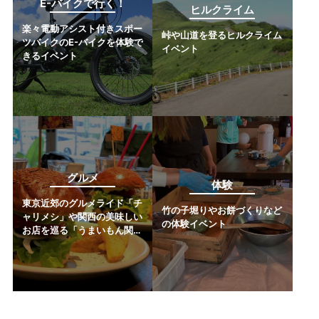
E-バイクで行く！
ヒルクライム
楽々電動アシスト付きスポー
峠や山道を登るヒルクライム
ツバイクのE-バイクを体験で
イベント
きるイベント
グルメ
体験
東京近郊のグルメライド「チ
竹の子堀りやお餅づくりなど
ャリメシ」や関西の美味しい
の体験イベント
お店を巡る「うまいもん関
西」など