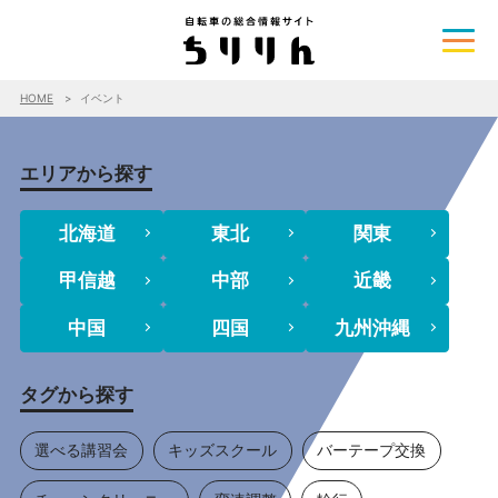
HOME
イベント
エリアから探す
北海道
東北
関東
甲信越
中部
近畿
中国
四国
九州沖縄
タグから探す
選べる講習会
キッズスクール
バーテープ交換