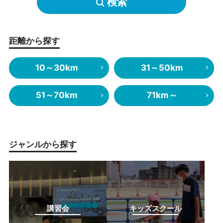
検索
距離から探す
10～30km
31～50km
51～70km
71km～
ジャンルから探す
講習会
キッズスクール