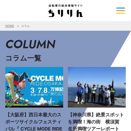
HOME
コラム
COLUMN
コラム一覧
【大阪府】西日本最大のス
【神奈川県】絶景スポット
ポーツサイクルフェスティ
を満喫！海の街 横須賀
バル『 CYCLE MODE RIDE
名所満喫ツアーレポート