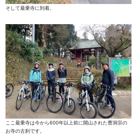
そして最乗寺に到着。
ここ最乗寺は今から600年以上前に開山された曹洞宗の
お寺の古刹です。