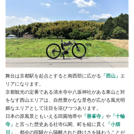
舞台は京都駅を起点とすると南西部に広がる
「西山」
エ
リアになります。
京都観光の定番である清水寺や八坂神社がある東山と対
をなす西山エリアは、自然豊かなな景色が広がる風光明
媚なエリアとして注目を浴びつつあります。
日本の原風景ともいえる田園地帯や
「善峯寺」
や
「十輪
寺」
と言った歴史ある社寺仏閣、町を縦に貫く
「小畑
川」
、都会の喧騒から隔離された静けさを味わうことが