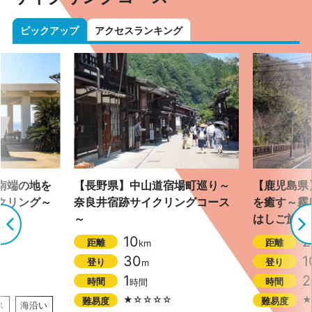
ピックアップ
アクセスランキング
南端の地を
【長野県】中山道宿場町巡り～
【鹿児島県
クリング～
奈良井宿跡サイクリングコース
を癒す～霧
～
はしご旅～
10
2
距離
距離
km
30
1
登り
登り
m
1
2
時間
時間
時間
★☆☆☆☆
★
難易度
難易度
ス
海沿い