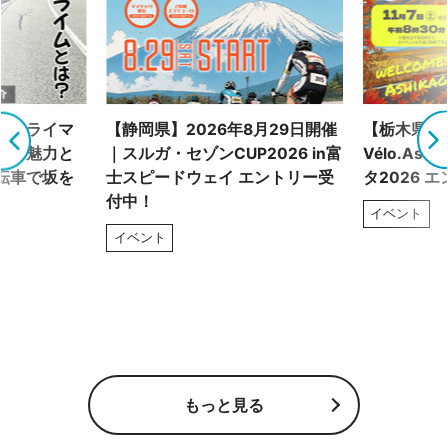
 クライマ
【静岡県】2026年8月29日開催
【栃木県】
ムの魅力と
｜スルガ・セゾンCUP2026 in富
Vélo.As
転車で坂を
士スピードウェイ エントリー受
タ2026 
付中！
イベント
イベント
もっと見る