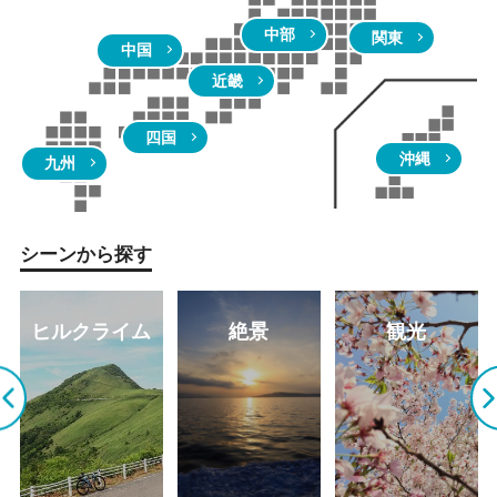
中部
関東
中国
近畿
四国
沖縄
九州
シーンから探す
ヒルクライム
絶景
観光