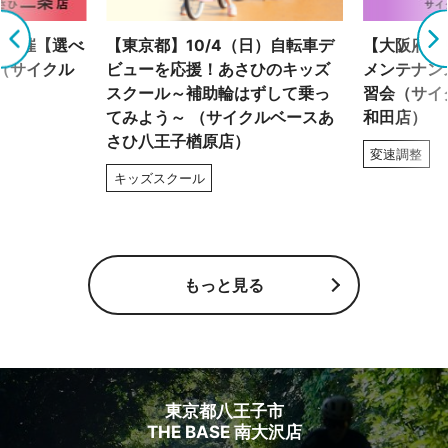
）開催【選べ
【東京都】10/4（日）自転車デ
【大阪府】8
（サイクル
ビューを応援！あさひのキッズ
メンテナン
）
スクール～補助輪はずして乗っ
習会（サイ
てみよう～ （サイクルベースあ
和田店）
さひ八王子楢原店）
変速調整
キッズスクール
もっと見る
東京都八王子市
THE BASE 南大沢店