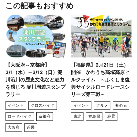
この記事もおすすめ
【大阪府～京都府】
【福島県】6月21日（土）
2/1（水）～3/12（日）淀
開催 かわうち高塚高原ヒ
川沿川の歴史文化など魅力
ルクライム ～ふくしま復
を感じる 淀川周遊スタンプ
興サイクルロードレースシ
ラリー
リーズ第三戦～
イベント
クロスバイク
イベント
グルメ
初心者
ロードバイク
京都府
東北
福島県
絶景
大阪府
近畿