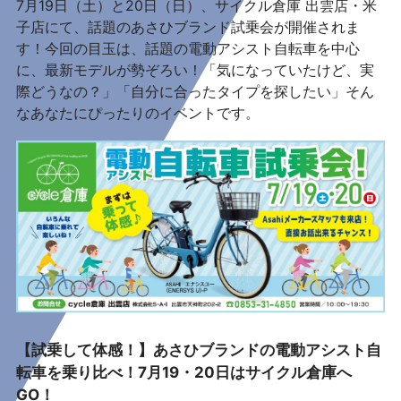
7月19日（土）と20日（日）、サイクル倉庫 出雲店・米
子店にて、話題のあさひブランド試乗会が開催されま
す！今回の目玉は、話題の電動アシスト自転車を中心
に、最新モデルが勢ぞろい！「気になっていたけど、実
際どうなの？」「自分に合ったタイプを探したい」そん
なあなたにぴったりのイベントです。
【試乗して体感！】あさひブランドの電動アシスト自
転車を乗り比べ！7月19・20日はサイクル倉庫へ
GO！