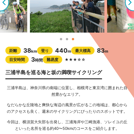
38
440
83
距離
登り
最大標高
km
m
m
3
目安時間
難易度
★★★☆☆
時間
三浦半島を巡る海と坂の満喫サイクリング
三浦半島は、神奈川県の南端に位置し、相模湾と東京湾に囲まれた自
然豊かなエリア。
なだらかな丘陵地と爽快な海辺の風景が広がるこの地域は、都心から
のアクセスも良く、週末のサイクリングにぴったりのスポットです。
今回は、横須賀大矢部を出発し、三浦海岸や三崎漁港、ソレイユの丘
といった名所を巡る約40〜50kmのコースをご紹介します。