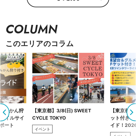
COLUMN
このエリアのコラム
！ みかん狩
【東京都】3/8(日) SWEET
【東京都】2
トレイルサイ
CYCLE TOKYO
ット付き！
レポート
イド！202
イベント