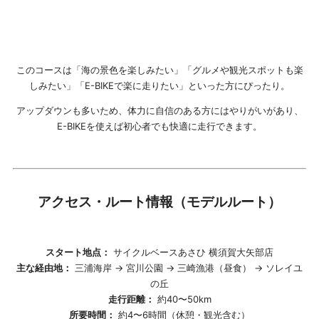
このコースは「海の景色を楽しみたい」「グルメや観光スポットも楽
しみたい」「E-BIKEで楽に走りたい」といった方にぴったり。
アップダウンも多いため、体力に自信のある方にはやりがいがあり、
E-BIKEを使えば初心者でも快適に走行できます。
アクセス・ルート情報（モデルルート）
スタート地点：
サイクルベースあさひ 横須賀大矢部店
主な経由地：
三浦海岸 → 宮川公園 → 三崎漁港（昼食） → ソレイユ
の丘
走行距離：
約40〜50km
所要時間：
約4〜6時間（休憩・観光含む）