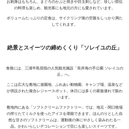
お刺身はもちろん、まぐろのかぶと焼きや目玉刺しなど、珍しい部位
の料理も楽しめ、観光客にも地元の方にも愛されています。
ボリュームたっぷりの定食は、サイクリング後の空腹をしっかり満た
してくれます。
絶景とスイーツの締めくくり「ソレイユの丘」
食後には、三浦半島屈指の人気観光施設「長井海の手公園 ソレイユの
丘」へ。
ここは広大な敷地に遊園地、ふれあい動物園、キャンプ場、温泉など
が併設された複合レジャースポット。休日には多くの家族連れで賑わ
います。
敷地内にある「ソフトクリームファクトリー」では、地元・関口牧場
の搾りたてミルクを使ったアイスを堪能できます。ほんのりとした自
然な甘さのソフトクリームは、運動後の体にやさしく染みわたる一
品。かわいらしいデコレーションで目にも楽しいスイーツです。