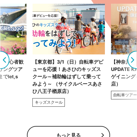
土）初心者歓
【東京都】3/1（日）自転車デビ
【神奈川県】
リングツア
ューを応援！あさひのキッズス
UPDATE 
let,s
クール～補助輪はずして乗って
ゲイニング～
みよう～ （サイクルベースあさ
店）
ひ八王子楢原店）
自転車ツア
キッズスクール
もっと見る