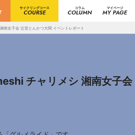
サイクリングコース
コラム
マイページ
T
COURSE
COLUMN
MY PAGE
ャリメシ 湘南女子会 辻堂とんかつ大関 イベントレポート
rimeshi チャリメシ 湘南女
が企画する「グルメライド」です。