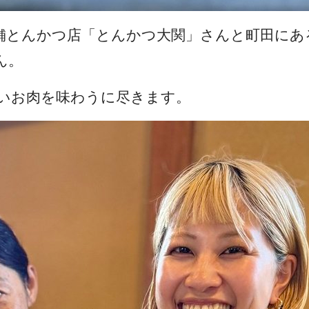
堂の老舗とんかつ店「とんかつ大関」さんと町田
ん。
いお肉を味わうに尽きます。