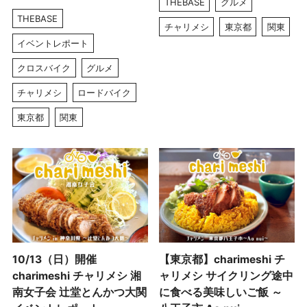
THEBASE
グルメ
THEBASE
チャリメシ
東京都
関東
イベントレポート
クロスバイク
グルメ
チャリメシ
ロードバイク
東京都
関東
10/13（日）開催
【東京都】charimeshi チ
charimeshi チャリメシ 湘
ャリメシ サイクリング途中
南女子会 辻堂とんかつ大関
に食べる美味しいご飯 ～