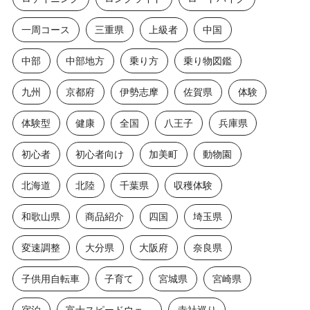
一周コース
三重県
上級者
中国
中部
中部地方
乗り方
乗り物図鑑
九州
京都府
伊勢志摩
佐賀県
体験
体験型
健康
全国
八王子
兵庫県
初心者
初心者向け
加美町
動物園
北海道
北陸
千葉県
収穫体験
和歌山県
商品紹介
四国
埼玉県
変速調整
大分県
大阪府
奈良県
子供用自転車
子育て
宮城県
宮崎県
宿泊
富士スピードウェイ2
寺社巡り