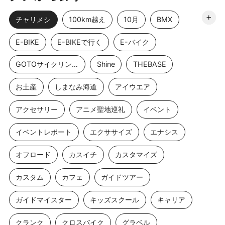
チャリメシ
100km越え
10月
BMX
E-BIKE
E-BIKEで行く
E-バイク
GOTOサイクリングスポット
Shine
THEBASE
お土産
しまなみ海道
アイウエア
アクセサリー
アニメ聖地巡礼
イベント
イベントレポート
エクササイズ
エナシス
オフロード
カスイチ
カスタマイズ
カスタム
カフェ
ガイドツアー
ガイドマイスター
キッズスクール
キャリア
クランク
クロスバイク
グラベル