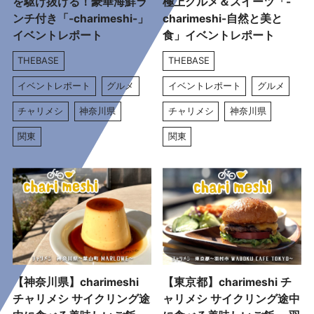
を駆け抜ける！豪華海鮮ラ
極上グルメ＆スイーツ「-
ンチ付き「-charimeshi-」
charimeshi-自然と美と
イベントレポート
食」イベントレポート
THEBASE
THEBASE
イベントレポート
グルメ
イベントレポート
グルメ
チャリメシ
神奈川県
チャリメシ
神奈川県
関東
関東
【神奈川県】charimeshi
【東京都】charimeshi チ
チャリメシ サイクリング途
ャリメシ サイクリング途中