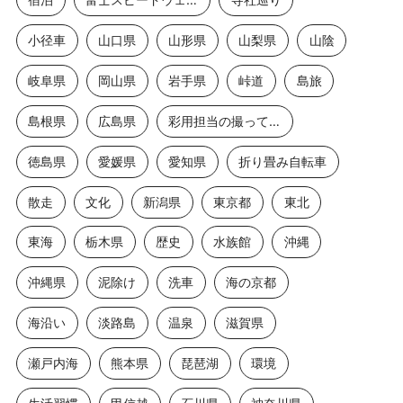
小径車
山口県
山形県
山梨県
山陰
岐阜県
岡山県
岩手県
峠道
島旅
島根県
広島県
彩用担当の撮っておき
徳島県
愛媛県
愛知県
折り畳み自転車
散走
文化
新潟県
東京都
東北
東海
栃木県
歴史
水族館
沖縄
沖縄県
泥除け
洗車
海の京都
海沿い
淡路島
温泉
滋賀県
瀬戸内海
熊本県
琵琶湖
環境