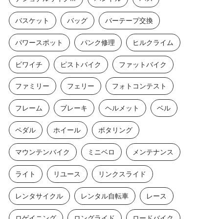
バスケット
バッグ
バーテープ交換
パワースポット
パンク修理
ヒルクライム
ビワイチ
ピストバイク
ファットバイク
ファミリー
フェリー
フォトコンテスト
フレーム
ブレーキ
ヘルメット
ベル
ペダル
ホイール
ポタリング
マウンテンバイク
ミニベロ
メンテナンス
ライト
リユース
リンクスライド
レンタサイクル
レンタル自転車
レース
ロゲイニング
ロングライド
ロードバイク