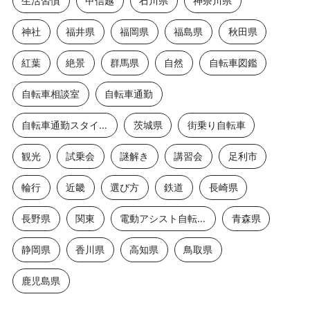
生活習慣
甲信越
石川県
神奈川県
神社
福井県
福岡県
福島県
秋田県
紅葉
絶景
群馬県
自然
自転車図鑑
自転車相談室
自転車通勤
自転車通勤スタイル
茨城県
街乗り自転車
観光
試乗会
謎解き
講習会
足利市
輪行
近畿
選び方
鉄道
長崎県
長野県
関東
電動アシスト自転車
青森県
静岡県
香川県
高知県
鳥取県
鹿児島県