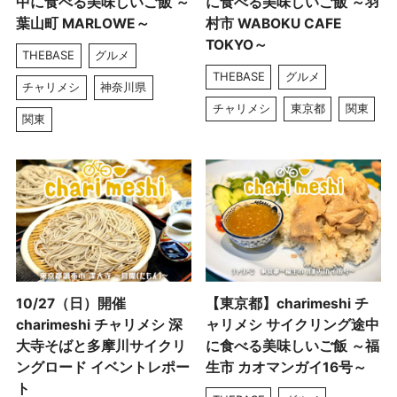
中に食べる美味しいご飯 ～
に食べる美味しいご飯 ～羽
葉山町 MARLOWE～
村市 WABOKU CAFE
TOKYO～
THEBASE
グルメ
THEBASE
グルメ
チャリメシ
神奈川県
チャリメシ
東京都
関東
関東
10/27（日）開催
【東京都】charimeshi チ
charimeshi チャリメシ 深
ャリメシ サイクリング途中
大寺そばと多摩川サイクリ
に食べる美味しいご飯 ～福
ングロード イベントレポー
生市 カオマンガイ16号～
ト