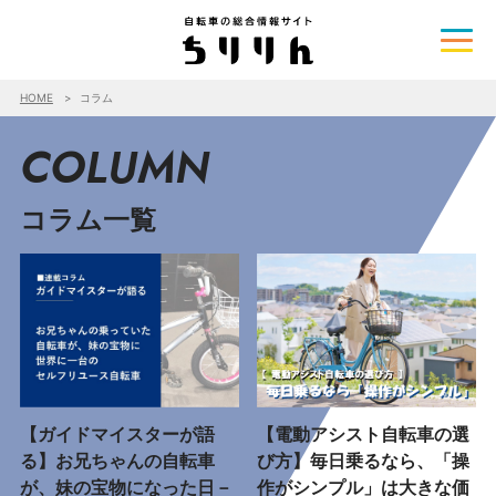
HOME
コラム
COLUMN
コラム一覧
【ガイドマイスターが語
【電動アシスト自転車の選
る】お兄ちゃんの自転車
び方】毎日乗るなら、「操
が、妹の宝物になった日－
作がシンプル」は大きな価