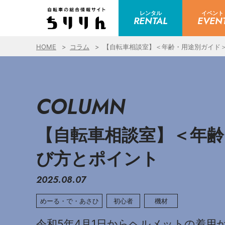
レンタル
イベント
RENTAL
EVEN
HOME
コラム
【自転車相談室】＜年齢・用途別ガイド
COLUMN
【自転車相談室】＜年
び方とポイント
2025.08.07
めーる・で・あさひ
初心者
機材
令和5年4月1日からヘルメットの着