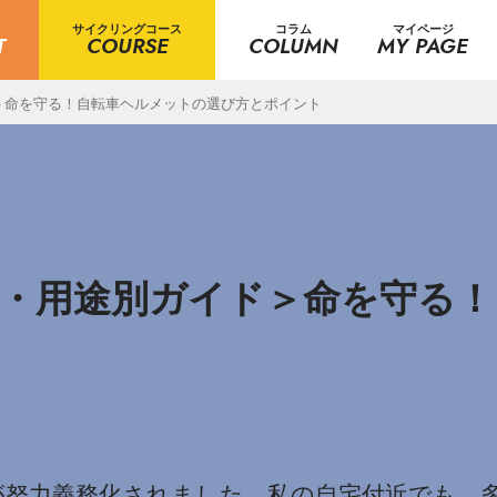
サイクリングコース
コラム
マイページ
T
COURSE
COLUMN
MY PAGE
＞命を守る！自転車ヘルメットの選び方とポイント
齢・用途別ガイド＞命を守る！
用が努力義務化されました。私の自宅付近でも、