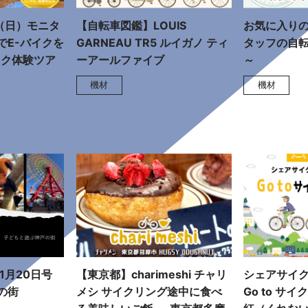
（日）モニタ
【自転車図鑑】LOUIS
お気に入りの
でE-バイクを
GARNEAU TR5 ルイガノ ティ
タッフの自
イク体験ツア
ーアールファイブ
～
機材
機材
 1月20日号
【東京都】charimeshi チャリ
シェアサイ
の街
メシ サイクリング途中に食べ
Go to サ