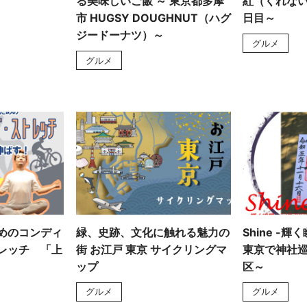
る美味しいご飯 ～ 東京都多摩
紅（くれない
市 HUGSY DOUGHNUT（ハグ
日目～
ジードーナツ）～
グルメ
グルメ
めのコンディ
緑、史跡、文化に触れる魅力の
Shine -輝
レッチ 「上
街 お江戸 東京 サイクリングマ
東京で神社巡
ップ
区～
グルメ
グルメ