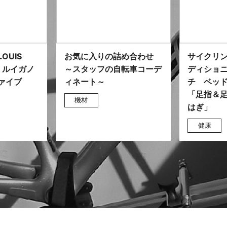
OUIS
お気に入りの詰め合わせ
サイクリ
5 ルイガノ
～スタッフの自転車コーデ
ディショ
ァイブ
ィネート～
チ ベッ
「足指＆
機材
はぎ」
健康