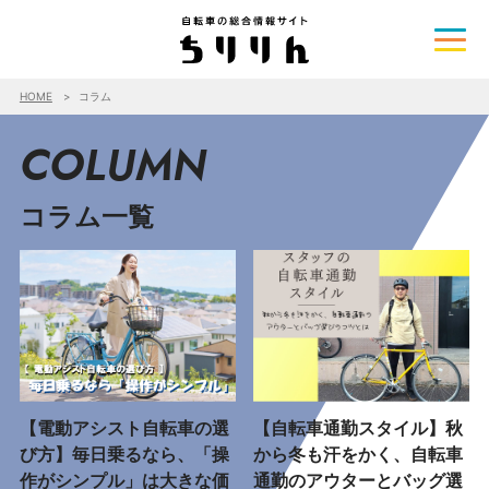
HOME
コラム
COLUMN
コラム一覧
【電動アシスト自転車の選
【自転車通勤スタイル】秋
び方】毎日乗るなら、「操
から冬も汗をかく、自転車
作がシンプル」は大きな価
通勤のアウターとバッグ選