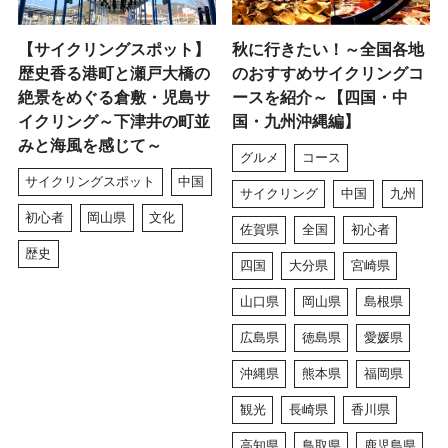
【サイクリングスポット】
秋に行きたい！～全国各地
歴史香る港町と瀬戸大橋の
のおすすめサイクリングコ
絶景をめぐる倉敷・児島サ
ースを紹介～【四国・中
イクリング～下津井の町並
国・九州沖縄編】
みと海風を感じて～
グルメ
コース
サイクリングスポット
中国
サイクリング
中国
九州
初心者
岡山県
文化
佐賀県
全国
初心者
歴史
四国
大分県
宮崎県
山口県
岡山県
島根県
広島県
徳島県
愛媛県
沖縄県
熊本県
福岡県
観光
長崎県
香川県
高知県
鳥取県
鹿児島県