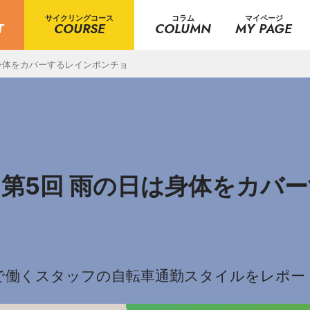
サイクリングコース
コラム
マイページ
T
COURSE
COLUMN
MY PAGE
身体をカバーするレインポンチョ
第5回 雨の日は身体をカバ
で働くスタッフの自転車通勤スタイルをレポー