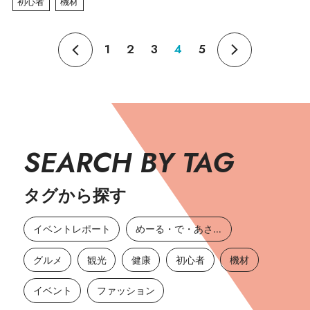
初心者
機材
1
2
3
4
5
SEARCH BY TAG
タグから探す
イベントレポート
めーる・で・あさひ
グルメ
観光
健康
初心者
機材
イベント
ファッション