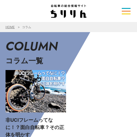
HOME
コラム
COLUMN
コラム一覧
非UCIフレームってな
に！？面白自転車？その正
体を明かす