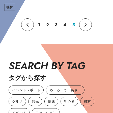
機材
1
2
3
4
5
SEARCH BY TAG
タグから探す
イベントレポート
めーる・で・あさひ
グルメ
観光
健康
初心者
機材
イベント
ファッション