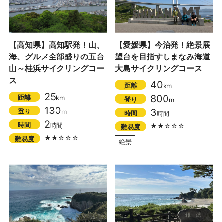
【高知県】高知駅発！山、
【愛媛県】今治発！絶景展
海、グルメ全部盛りの五台
望台を目指すしまなみ海道
山～桂浜サイクリングコー
大島サイクリングコース
ス
40
距離
km
25
800
距離
km
登り
m
130
3
登り
m
時間
時間
2
時間
時間
★★☆☆☆
難易度
★★☆☆☆
難易度
絶景