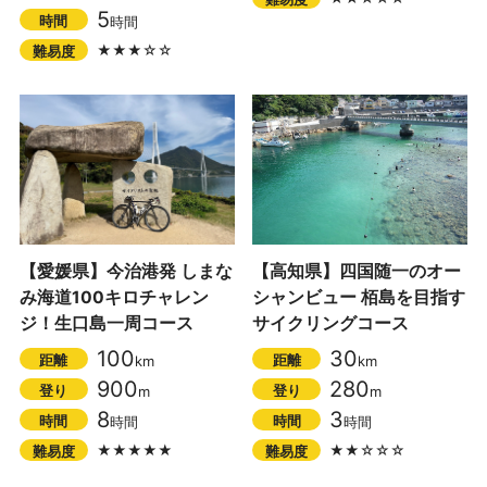
5
時間
時間
★★★☆☆
難易度
【愛媛県】今治港発 しまな
【高知県】四国随一のオー
み海道100キロチャレン
シャンビュー 栢島を目指す
ジ！生口島一周コース
サイクリングコース
100
30
距離
距離
km
km
900
280
登り
登り
m
m
8
3
時間
時間
時間
時間
★★★★★
★★☆☆☆
難易度
難易度