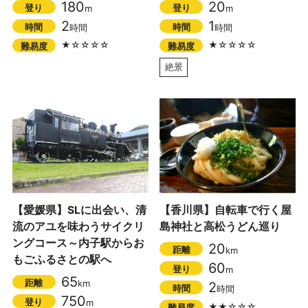
180
20
登り
登り
m
m
2
1
時間
時間
時間
時間
★☆☆☆☆
★☆☆☆☆
難易度
難易度
絶景
【愛媛県】SLに出会い、清
【香川県】自転車で行く屋
流のアユを味わうサイクリ
島神社と高松うどん巡り
ングコース～内子駅からお
20
距離
km
もごふるさとの駅へ
60
登り
m
65
距離
km
2
時間
時間
750
登り
m
★★☆☆☆
難易度