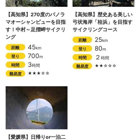
【高知県】270度のパノラ
【高知県】歴史ある美しい
マオーシャンビューを目指
弓状海岸「桂浜」を目指す
す！中村～足摺岬サイクリ
サイクリングコース
ング
25
距離
km
45
80
距離
km
登り
m
700
２
登り
m
時間
時間
3
時間
時間
★★☆☆☆
難易度
★★★☆☆
難易度
【愛媛県】日帰りor一泊二