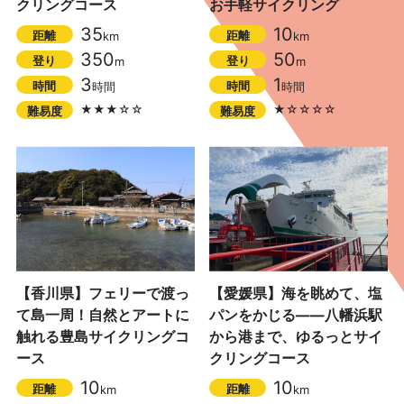
クリングコース
お手軽サイクリング
35
10
距離
距離
km
km
350
50
登り
登り
m
m
3
1
時間
時間
時間
時間
★★★☆☆
★☆☆☆☆
難易度
難易度
【香川県】フェリーで渡っ
【愛媛県】海を眺めて、塩
て島一周！自然とアートに
パンをかじる――八幡浜駅
触れる豊島サイクリングコ
から港まで、ゆるっとサイ
ース
クリングコース
10
10
距離
距離
km
km