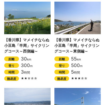
【香川県】マメイチならぬ
【香川県】マメイチならぬ
小豆島「半周」サイクリン
小豆島「半周」サイクリン
グコース～西側編～
グコース～東側編～
30
55
距離
距離
km
km
300
500
登り
登り
m
m
3
5
時間
時間
時間
時間
★★☆☆☆
★★★☆☆
難易度
難易度