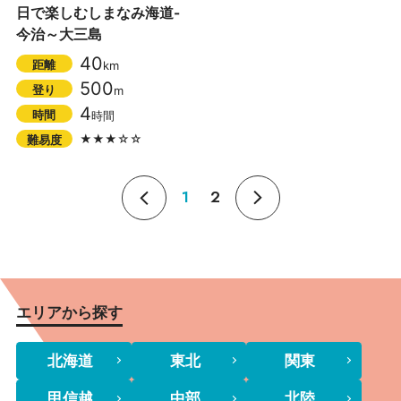
日で楽しむしまなみ海道-
今治～大三島
40
距離
km
500
登り
m
4
時間
時間
★★★☆☆
難易度
1
2
エリアから探す
北海道
東北
関東
甲信越
中部
北陸