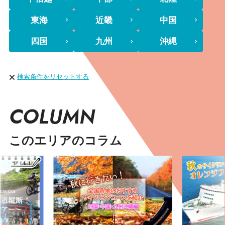
東海
近畿
中国
四国
九州
沖縄
検索条件をリセットする
COLUMN
このエリアのコラム