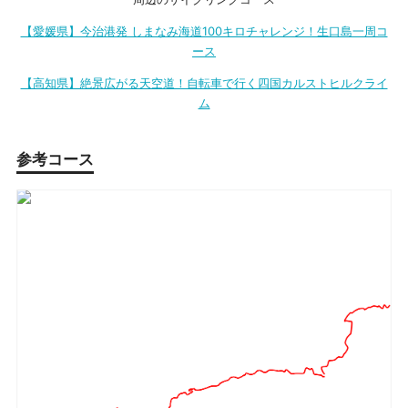
【愛媛県】今治港発 しまなみ海道100キロチャレンジ！生口島一周コ
ース
【高知県】絶景広がる天空道！自転車で行く四国カルストヒルクライ
ム
参考コース