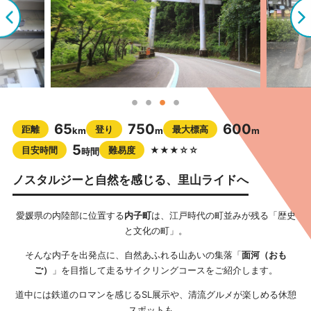
65
750
600
距離
登り
最大標高
km
m
m
5
目安時間
難易度
★★★☆☆
時間
ノスタルジーと自然を感じる、里山ライドへ
愛媛県の内陸部に位置する
内子町
は、江戸時代の町並みが残る「歴史
と文化の町」。
そんな内子を出発点に、自然あふれる山あいの集落「
面河（おも
ご）
」を目指して走るサイクリングコースをご紹介します。
道中には鉄道のロマンを感じるSL展示や、清流グルメが楽しめる休憩
スポットも。