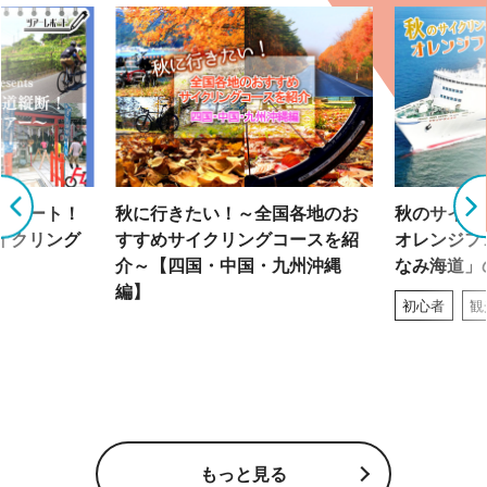
グルート！
秋に行きたい！～全国各地のお
秋のサイク
イクリング
すすめサイクリングコースを紹
オレンジフ
介～【四国・中国・九州沖縄
なみ海道」
編】
初心者
観
もっと見る