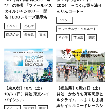
び」の祭典 「フィールドス
2024 ～つくば霞ヶ浦り
タイルジャンボリー」開
んりんロード～
催！LOGシリーズ展示も
イベント
イベント
初心者
ナショナルサイクルルート
商品紹介
愛知県
東海
初心者
茨城県
関東
【東京都】10/5（土）
【福島県】6月21日（土）
10/6（日）開催 東京ベイ
開催 かわうち高塚高原ヒ
バイシクル
ルクライム ～ふくしま復
興サイクルロードレースシ
イベント
東京都
関東