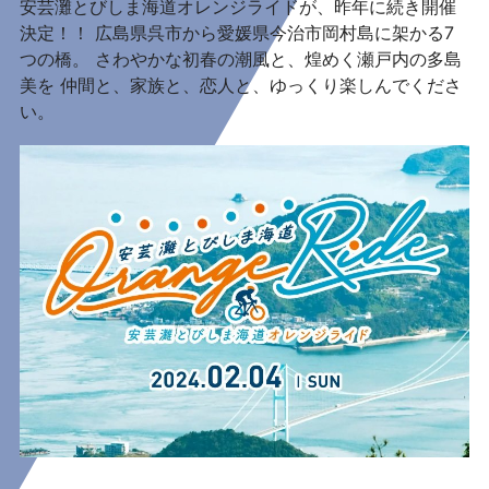
安芸灘とびしま海道オレンジライドが、昨年に続き開催
決定！！ 広島県呉市から愛媛県今治市岡村島に架かる7
つの橋。 さわやかな初春の潮風と、煌めく瀬戸内の多島
美を 仲間と、家族と、恋人と、ゆっくり楽しんでくださ
い。