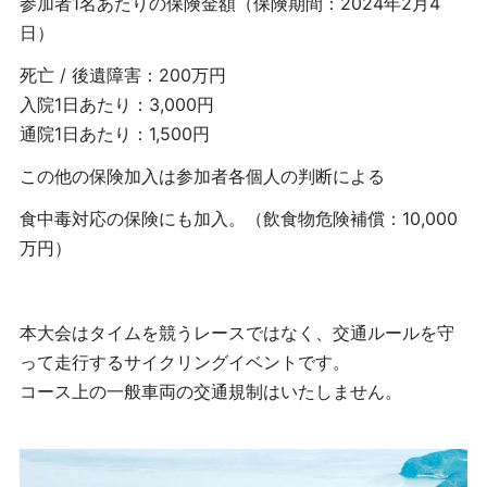
参加者1名あたりの保険金額（保険期間：2024年2月4
日）
死亡 / 後遺障害：200万円
入院1日あたり：3,000円
通院1日あたり：1,500円
この他の保険加入は参加者各個人の判断による
食中毒対応の保険にも加入。（飲食物危険補償：10,000
万円）
本⼤会はタイムを競う
レースではなく
、交通ルールを守
って⾛⾏する
サイクリングイベント
です。
コース上の⼀般⾞両の
交通規制はいたしません
。