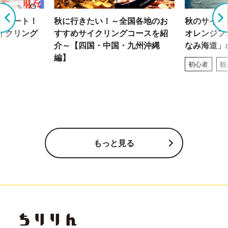
グルート！
秋に行きたい！～全国各地のお
秋のサイク
イクリング
すすめサイクリングコースを紹
オレンジフ
介～【四国・中国・九州沖縄
なみ海道」
編】
初心者
観
もっと見る