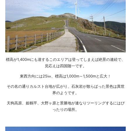
標高が1,400mにも達するこのエリアは登ってしまえば絶景の連続で、
見応えは四国随一です。
東西方向には25㎞、標高は1,000m～1,500mと広大！
その名の通りカルスト台地が広がり、石灰岩が散らばった景色は異世
界のようです。
天狗高原、姫鶴平、大野ヶ原と景勝地が連なりツーリングするにはぴ
ったりの場所。