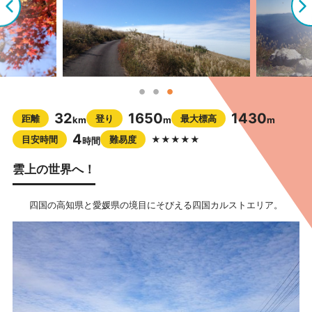
32
1650
1430
距離
登り
最大標高
km
m
m
4
目安時間
難易度
★★★★★
時間
雲上の世界へ！
四国の高知県と愛媛県の境目にそびえる四国カルストエリア。