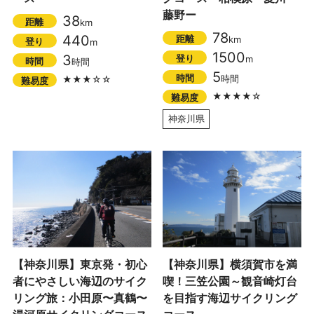
藤野ー
38
距離
km
78
440
距離
km
登り
m
1500
3
登り
m
時間
時間
5
時間
時間
★★★☆☆
難易度
★★★★☆
難易度
神奈川県
【神奈川県】東京発・初心
【神奈川県】横須賀市を満
者にやさしい海辺のサイク
喫！三笠公園～観音崎灯台
リング旅：小田原〜真鶴〜
を目指す海辺サイクリング