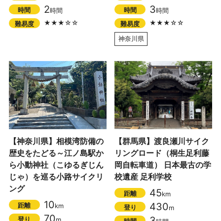
2
3
時間
時間
時間
時間
★★★☆☆
★★★☆☆
難易度
難易度
神奈川県
【神奈川県】相模湾防備の
【群馬県】渡良瀬川サイク
歴史をたどる～江ノ島駅か
リングロード（桐生足利藤
ら小動神社（こゆるぎじん
岡自転車道） 日本最古の学
じゃ）を巡る小路サイクリ
校遺産 足利学校
ング
45
距離
km
10
430
距離
km
登り
m
70
3
登り
m
時間