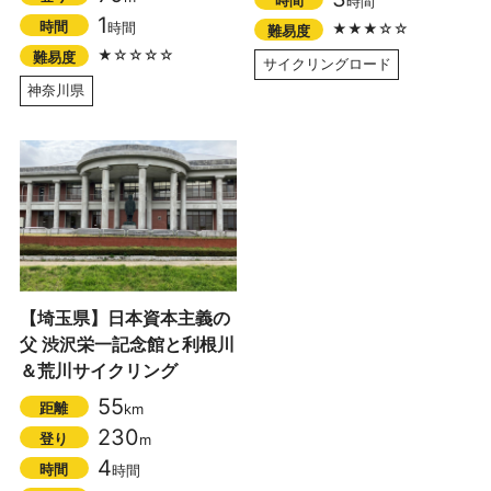
時間
1
時間
時間
★★★☆☆
難易度
★☆☆☆☆
難易度
サイクリングロード
神奈川県
【埼玉県】日本資本主義の
父 渋沢栄一記念館と利根川
＆荒川サイクリング
55
距離
km
230
登り
m
4
時間
時間