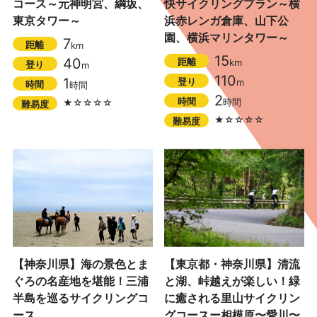
コース～元神明宮、綱坂、
快サイクリングプラン～横
東京タワー～
浜赤レンガ倉庫、山下公
園、横浜マリンタワー～
7
距離
km
15
40
距離
km
登り
m
110
1
登り
m
時間
時間
2
時間
時間
★☆☆☆☆
難易度
★☆☆☆☆
難易度
【神奈川県】海の景色とま
【東京都・神奈川県】清流
ぐろの名産地を堪能！三浦
と湖、峠越えが楽しい！緑
半島を巡るサイクリングコ
に癒される里山サイクリン
ース
グコースー相模原〜愛川〜