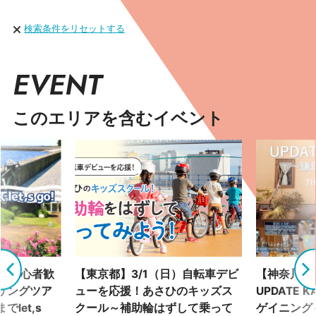
検索条件をリセットする
EVENT
このエリアを含むイベント
土）初心者歓
【東京都】3/1（日）自転車デビ
【神奈川県】
リングツア
ューを応援！あさひのキッズス
UPDATE 
let,s
クール～補助輪はずして乗って
ゲイニング～