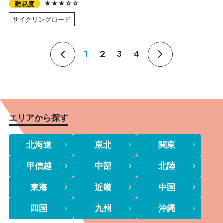
★★★☆☆
難易度
サイクリングロード
1
2
3
4
エリアから探す
北海道
東北
関東
甲信越
中部
北陸
東海
近畿
中国
四国
九州
沖縄