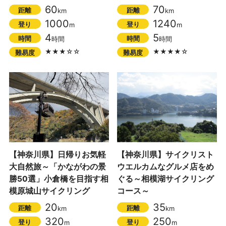
60
70
距離
距離
km
km
1000
1240
登り
登り
m
m
4
5
時間
時間
時間
時間
★★★☆☆
★★★★☆
難易度
難易度
【神奈川県】日帰りお気軽
【神奈川県】サイクリスト
大自然旅～「かながわの景
ウエルカムなグルメ店をめ
勝50選」小倉橋を目指す相
ぐる～相模湖サイクリング
模原城山サイクリング
コース～
20
35
距離
距離
km
km
320
250
登り
登り
m
m