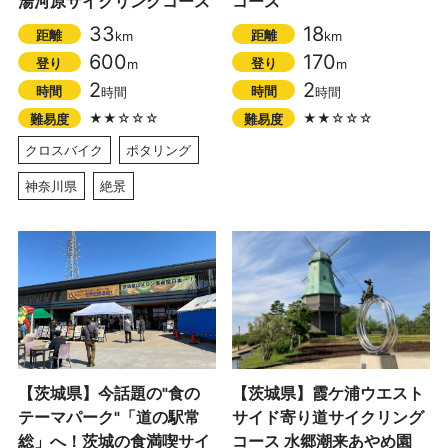
湯河原サイクリングコース
コース
33
18
距離
距離
km
km
600
170
登り
登り
m
m
2
2
時間
時間
時間
時間
★★☆☆☆
★★☆☆☆
難易度
難易度
クロスバイク
ポタリング
神奈川県
絶景
【茨城県】今話題の"食の
【茨城県】霞ケ浦ウエスト
テーマパーク"「道の駅常
サイド寄り道サイクリング
総」へ！茨城の食満喫サイ
コース 水郷潮来あやめ園