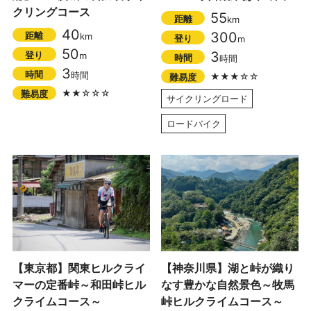
クリングコース
55
距離
km
40
300
距離
km
登り
m
50
3
登り
m
時間
時間
3
時間
時間
★★★☆☆
難易度
★★☆☆☆
難易度
サイクリングロード
ロードバイク
【東京都】関東ヒルクライ
【神奈川県】湖と峠が織り
マーの定番峠～和田峠ヒル
なす豊かな自然景色～牧馬
クライムコース～
峠ヒルクライムコース～