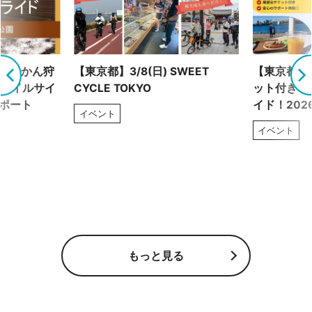
！ みかん狩
【東京都】3/8(日) SWEET
【東京都】2
トレイルサイ
CYCLE TOKYO
ット付き！
レポート
イド！202
イベント
イベント
もっと見る