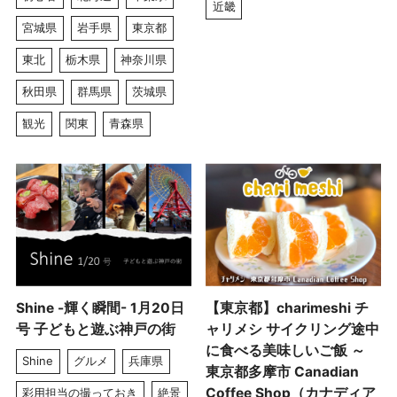
近畿
宮城県
岩手県
東京都
東北
栃木県
神奈川県
秋田県
群馬県
茨城県
観光
関東
青森県
Shine -輝く瞬間- 1月20日
【東京都】charimeshi チ
号 子どもと遊ぶ神戸の街
ャリメシ サイクリング途中
に食べる美味しいご飯 ～
Shine
グルメ
兵庫県
東京都多摩市 Canadian
Coffee Shop（カナディア
彩用担当の撮っておき
絶景