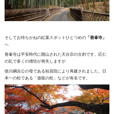
そしてお待ちかねの紅葉スポットひとつめの
「善峯寺」
へ
善峯寺は平安時代に開山された天台宗の古刹です。応仁
の乱で多くの僧坊が喪失しますが
徳川綱吉公の母である桂昌院により再建されました。日
本一の松である「遊龍の松」などが有名です。