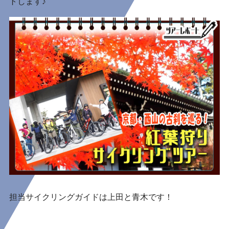
トします♪
担当サイクリングガイドは
上田
と
青木
です！