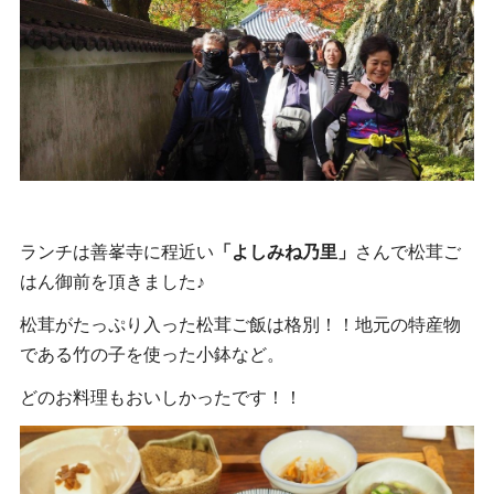
ランチは善峯寺に程近い
「よしみね乃里」
さんで松茸ご
はん御前を頂きました♪
松茸がたっぷり入った松茸ご飯は格別！！地元の特産物
である竹の子を使った小鉢など。
どのお料理もおいしかったです！！