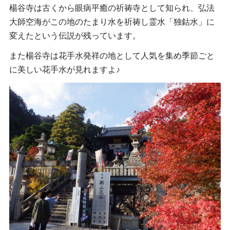
楊谷寺は古くから眼病平癒の祈祷寺として知られ、弘法
大師空海がこの地のたまり水を祈祷し霊水「独鈷水」に
変えたという伝説が残っています。
また楊谷寺は花手水発祥の地として人気を集め季節ごと
に美しい花手水が見れますよ♪