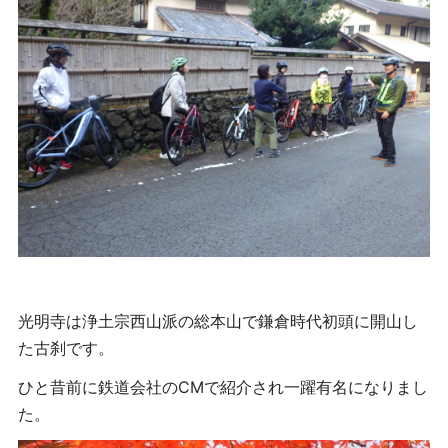
光明寺は浄土宗西山派の総本山で鎌倉時代初頭に開山し
た古刹です。
ひと昔前に鉄道会社のCMで紹介され一躍有名になりまし
た。