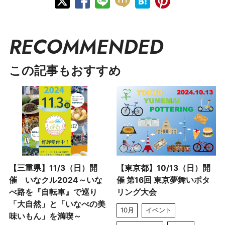
RECOMMENDED
この記事もおすすめ
【三重県】11/3（日）開
【東京都】10/13（日）開
催 いなクル2024～いな
催 第16回 東京夢舞いポタ
べ路を『自転車』で巡り
リング大会
「大自然」と「いなべの美
10月
イベント
味いもん」を満喫～