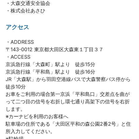
・大森交通安全協会
・株式会社あさひ
アクセス
・ADDRESS
〒143-0012 東京都大田区大森東１丁目３７
・ACCESS
京浜急行線「大森町」駅より 徒歩15分
京浜急行線「平和島」駅より 徒歩16分
JR「大森駅」から羽田空港線バスで大森警察バス停から
徒歩10分
お車をご利用の場合
第一京浜「平和島口」交差点を曲が
って二つ目の信号を右折し環七通り高架下の信号を右折
します。
※カーナビを利用のお客様へ
駐車場の住所である「大田区平和の森公園2番2号」と住
所入力してください。
※駐輪場