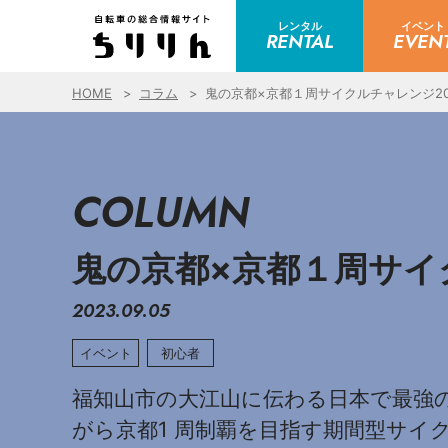
レンタル
イベント
RENTAL
EVEN
HOME
コラム
鬼の京都×京都１周サイクルチャレンジ20
COLUMN
鬼の京都×京都１周サイ
2023.09.05
イベント
初心者
福知山市の大江山に伝わる日本で最強
がら京都1 周制覇を目指す期間型サイク