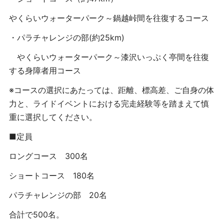
やくらいウォーターパーク～鍋越峠間を往復するコース
・パラチャレンジの部
(
約
25km)
やくらいウォーターパーク～漆沢いっぷく亭間を往復
する身障者用コース
※コースの選択にあたっては、距離、標高差、ご自身の体
力と、ライドイベントにおける完走経験等を踏まえて慎
重に選択してください。
■定員
ロングコース
300
名
ショートコース
180
名
パラチャレンジの部
20
名
合計で
500
名。