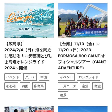
【広島県】
【台湾】11/10（金）～
2024/2/4（日）海を間近
11/20（日）2023
に感じる！～安芸灘とびし
FORMOSA 900 GIANT オ
ま海道オレンジライド
フィシャルツアー（GIANT
2024～開催
ADVENTURE）
イベント
グルメ
中国
イベント
ロングライド
初心者
四国
広島県
一周コース
宿泊
島旅
絶景