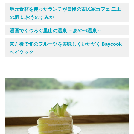
地元食材を使ったランチが自慢の古民家カフェ 二王
の栖 におうのすみか
漫画でくつろぐ里山の温泉 ～あやべ温泉～
京丹後で旬のフルーツを美味しくいただく Baycook
ベイクック