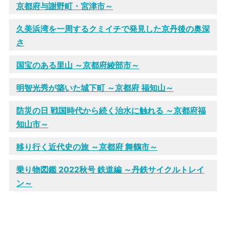
京都府与謝野町・宮津市～
久美浜湾を一周するクミイチで発見した京丹後の奥深
さ
国宝のある里山 ～京都府綾部市～
明智光秀が築いた城下町 ～京都府 福知山～
防災の日 戦国時代から続く治水に触れる ～京都府福
知山市～
移り行く近代史の旅 ～京都府 舞鶴市～
乗り物図鑑 2022秋号 鉄道編 ～丹鉄サイクルトレイ
ン～