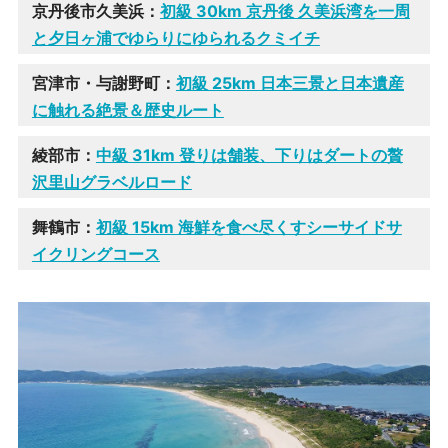
京丹後市久美浜：
初級 30km 京丹後 久美浜湾を一周
と夕日ヶ浦でゆらりにゆられるクミイチ
宮津市・与謝野町：
初級 25km 日本三景と日本遺産
に触れる絶景＆歴史ルート
綾部市：
中級 31km
登りは舗装、下りはダートの贅
沢里山グラベルロード
舞鶴市：
初級 15km
海鮮を食べ尽くすシーサイドサ
イクリングコース