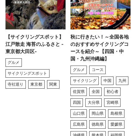
【サイクリングスポット】
秋に行きたい！～全国各地
江戸散走 海苔のふるさと -
のおすすめサイクリングコ
東京都大田区-
ースを紹介～【四国・中
国・九州沖縄編】
グルメ
グルメ
コース
サイクリングスポット
サイクリング
中国
九州
寺社巡り
東京都
関東
佐賀県
全国
初心者
四国
大分県
宮崎県
山口県
岡山県
島根県
広島県
徳島県
愛媛県
沖縄県
熊本県
福岡県