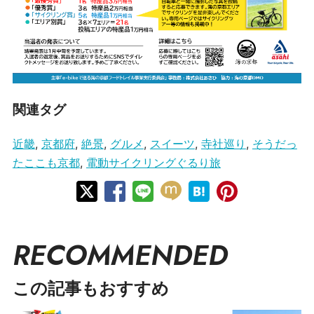
関連タグ
近畿
,
京都府
,
絶景
,
グルメ
,
スイーツ
,
寺社巡り
,
そうだっ
たここも京都
,
電動サイクリングぐるり旅
RECOMMENDED
この記事もおすすめ