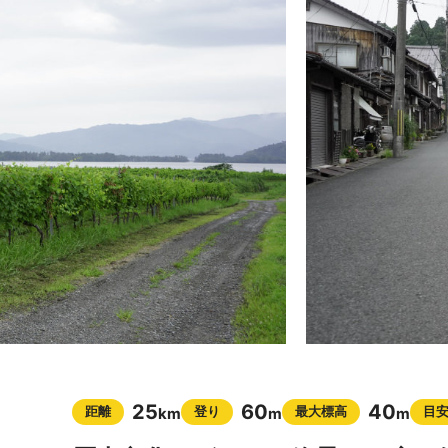
25
60
40
距離
登り
最大標高
目
km
m
m