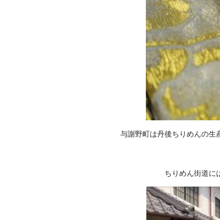
与謝野町は丹後ちりめんの生
ちりめん街道に