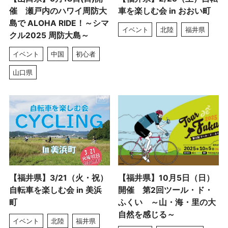
催 瀬戸内のハワイ周防大
車を楽しむ会 in おおい町
島で ALOHA RIDE！～シマ
イベント
北陸
福井県
クル2025 周防大島～
イベント
中国
初心者
山口県
【福井県】3/21（火・祝）
【福井県】10月5日（日）
自転車を楽しむ会 in 美浜
開催 第2回ツール・ド・
町
ふくい ～山・海・里の大
自然を感じる～
イベント
北陸
福井県