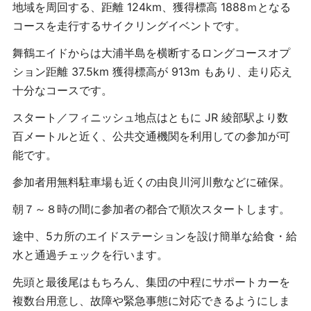
地域を周回する、距離 124km、獲得標高 1888ｍとなる
コースを走行するサイクリングイベントです。
舞鶴エイドからは大浦半島を横断するロングコースオプ
ション距離 37.5km 獲得標高が 913m もあり、走り応え
十分なコースです。
スタート／フィニッシュ地点はともに JR 綾部駅より数
百メートルと近く、公共交通機関を利用しての参加が可
能です。
参加者用無料駐車場も近くの由良川河川敷などに確保。
朝７～８時の間に参加者の都合で順次スタートします。
途中、5カ所のエイドステーションを設け簡単な給食・給
水と通過チェックを行います。
先頭と最後尾はもちろん、集団の中程にサポートカーを
複数台用意し、故障や緊急事態に対応できるようにしま