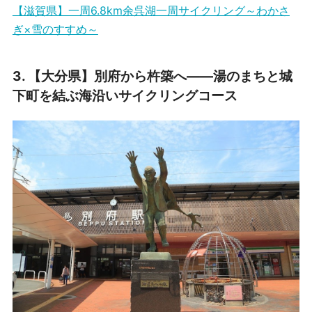
【滋賀県】一周6.8km余呉湖一周サイクリング～わかさ
ぎ×雪のすすめ～
3.
【大分県】別府から杵築へ――湯のまちと城
下町を結ぶ海沿いサイクリングコース