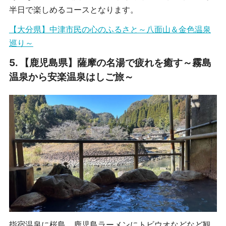
半日で楽しめるコースとなります。
【大分県】中津市民の心のふるさと～八面山＆金色温泉
巡り～
5.
【鹿児島県】薩摩の名湯で疲れを癒す～霧島
温泉から安楽温泉はしご旅～
指宿温泉に桜島、鹿児島ラーメンにトビウオなどなど観