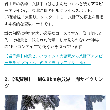
岩手県の名峰・八幡平（はちまんたい）へと続く
アスピ
ーテライン
は、東北屈指のヒルクライムスポット。
JR花輪線「大更駅」をスタートし、八幡平の頂上を目指
す本格的な登坂ルートです。
坂の勾配に挑む体力が必要なコースですが、登り切った
先には絶景と、限られた時期にしか見られない**神秘
の"ドラゴンアイ"**があなたを待っています！
【岩手県】絶景ヒルクライム！大更駅から八幡平アスピ
ーテライン頂上へ～名勝ドラゴンアイを目指す～
2.
【滋賀県】一周6.8km余呉湖一周サイクリン
グ