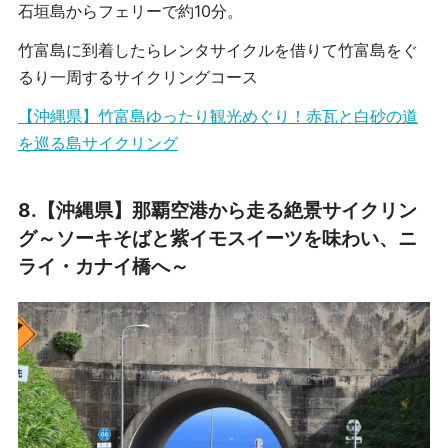
石垣島からフェリーで約10分。
竹富島に到着したらレンタサイクルを借りて竹富島をぐ
るり一周するサイクリングコース
【沖縄県】竹富島ゆったり観光めぐり！赤瓦と白砂の道
を巡る島サイクリング
8.
【沖縄県】那覇空港から走る絶景サイクリン
グ～ソーキそばと紫イモスイーツを味わい、ニ
ライ・カナイ橋へ～