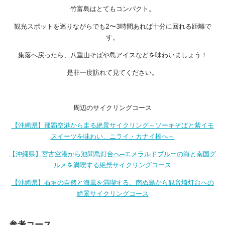
竹富島はとてもコンパクト。
観光スポットを巡りながらでも2〜3時間あれば十分に回れる距離で
す。
集落へ戻ったら、八重山そばや島アイスなどを味わいましょう！
是非一度訪れて見てください。
周辺のサイクリングコース
【沖縄県】那覇空港から走る絶景サイクリング～ソーキそばと紫イモ
スイーツを味わい、ニライ・カナイ橋へ～
【沖縄県】宮古空港から池間島灯台へ─エメラルドブルーの海と南国グ
ルメを満喫する絶景サイクリングコース
【沖縄県】石垣の自然と海風を満喫する、南ぬ島から観音埼灯台への
絶景サイクリングコース
参考コース