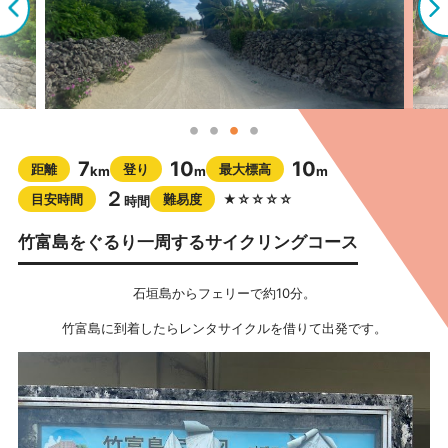
7
10
10
距離
登り
最大標高
km
m
m
２
目安時間
難易度
★☆☆☆☆
時間
竹富島をぐるり一周するサイクリングコース
石垣島からフェリーで約10分。
竹富島に到着したらレンタサイクルを借りて出発です。