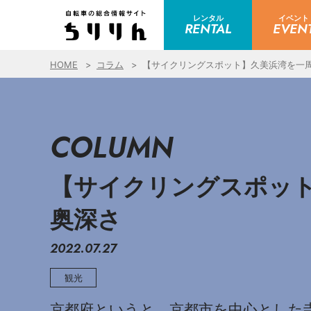
レンタル
イベント
RENTAL
EVEN
HOME
コラム
【サイクリングスポット】久美浜湾を一
COLUMN
【サイクリングスポッ
奥深さ
2022.07.27
観光
京都府というと、京都市を中心とした