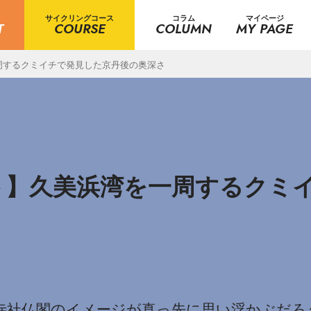
サイクリングコース
コラム
マイページ
T
COURSE
COLUMN
MY PAGE
周するクミイチで発見した京丹後の奥深さ
ト】久美浜湾を一周するクミ
寺社仏閣のイメージが真っ先に思い浮かぶだろ