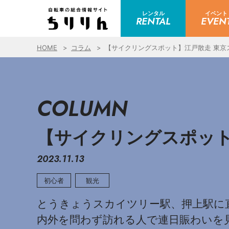
レンタル
イベント
RENTAL
EVEN
HOME
コラム
【サイクリングスポット】江戸散走 東京
COLUMN
【サイクリングスポット
2023.11.13
初心者
観光
とうきょうスカイツリー駅、押上駅に
内外を問わず訪れる人で連日賑わいを