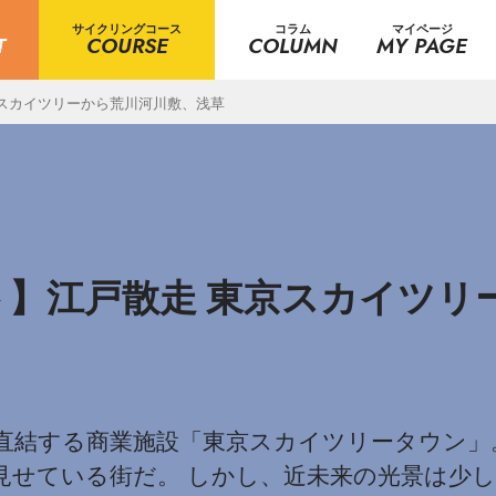
サイクリングコース
コラム
マイページ
T
COURSE
COLUMN
MY PAGE
スカイツリーから荒川河川敷、浅草
】江戸散走 東京スカイツリ
直結する商業施設「東京スカイツリータウン」
見せている街だ。 しかし、近未来の光景は少