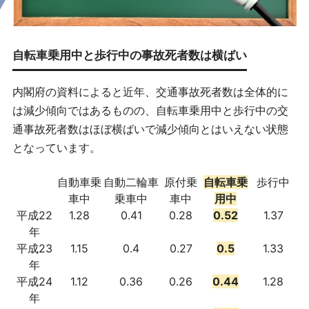
自転車乗用中と歩行中の事故死者数は横ばい
内閣府の資料によると近年、交通事故死者数は全体的に
は減少傾向ではあるものの、自転車乗用中と歩行中の交
通事故死者数はほぼ横ばいで減少傾向とはいえない状態
となっています。
自動車乗
自動二輪車
原付乗
自転車乗
歩行中
車中
乗車中
車中
用中
平成22
1.28
0.41
0.28
0.52
1.37
年
平成23
1.15
0.4
0.27
0.5
1.33
年
平成24
1.12
0.36
0.26
0.44
1.28
年