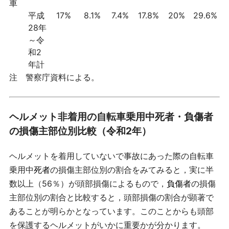
車
平成
17%
8.1%
7.4%
17.8%
20%
29.6%
28年
～令
和2
年計
注 警察庁資料による。
ヘルメット非着用の自転車乗用中死者・負傷者
の損傷主部位別比較（令和2年）
ヘルメットを着用していないで事故にあった際の自転車
乗用中
死者
の損傷主部位別の割合をみてみると，実に半
数以上（56％）が頭部損傷によるもので，
負傷者
の損傷
主部位別の割合と比較すると，頭部損傷の割合が顕著で
あることが明らかとなっています。このことからも頭部
を保護するヘルメットがいかに重要かが分かります。