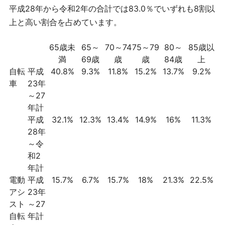
平成28年から令和2年の合計では83.0％でいずれも8割以
上と高い割合を占めています。
65歳未
65～
70～74
75～79
80～
85歳以
満
69歳
歳
歳
84歳
上
自転
平成
40.8%
9.3%
11.8%
15.2%
13.7%
9.2%
車
23年
～27
年計
平成
32.1%
12.3%
13.4%
14.9%
16%
11.3%
28年
～令
和2
年計
電動
平成
15.7%
6.7%
15.7%
18%
21.3%
22.5%
アシ
23年
スト
～27
自転
年計