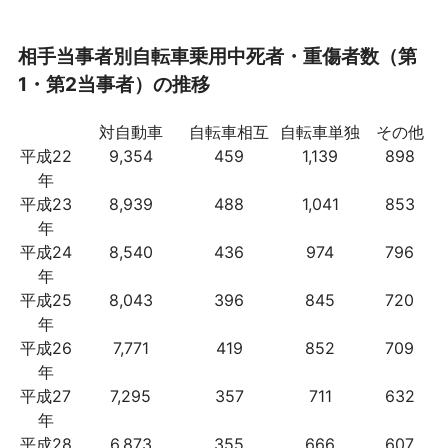
相手当事者別自転車乗用中死者・重傷者数（第
1・第2当事者）の推移
対自動車
自転車相互
自転車単独
その他
平成22
9,354
459
1,139
898
年
平成23
8,939
488
1,041
853
年
平成24
8,540
436
974
796
年
平成25
8,043
396
845
720
年
平成26
7,771
419
852
709
年
平成27
7,295
357
711
632
年
平成28
6,873
355
666
607