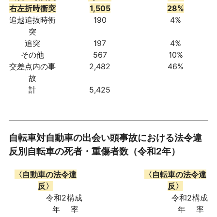
右左折時衝突
1,505
28%
追越追抜時衝
190
4%
突
追突
197
4%
その他
567
10%
交差点内の事
2,482
46%
故
計
5,425
自転車対自動車の出会い頭事故における法令違
反別自転車の死者・重傷者数（令和2年）
〈自動車の法令違
〈自転車の法令違
反〉
反〉
令和2
構成
令和2
構成
年
率
年
率