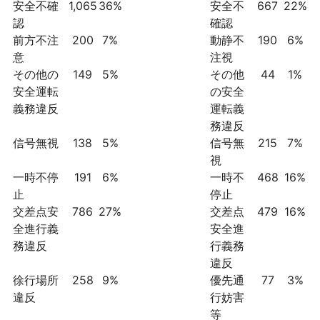
安全不確
1,065
36%
安全不
667
22%
認
確認
前方不注
200
7%
動静不
190
6%
意
注視
その他の
149
5%
その他
44
1%
安全運転
の安全
義務違反
運転義
務違反
信号無視
138
5%
信号無
215
7%
視
一時不停
191
6%
一時不
468
16%
止
停止
交差点安
786
27%
交差点
479
16%
全進行義
安全進
務違反
行義務
違反
徐行場所
258
9%
優先通
77
3%
違反
行妨害
等