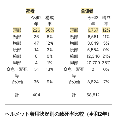
死者
負傷者
令和2
構成
令和2
構成
年
率
年
率
頭部
226
56%
頭部
6,767
12%
頸部
26
6%
頸部
6,561
11%
胸部
47
12%
胸部
3,049
5%
腰部
14
3%
腰部
5,554
9%
腕部
0
0%
腕部
12,346
21%
脚部
4
1%
脚部
20,709
35%
窒息・溺死
51
13%
窒息・溺死
2
0%
等
等
その他
36
9%
その他
3,824
7%
計
404
計
58,812
ヘルメット着用状況別の致死率比較（令和2年）