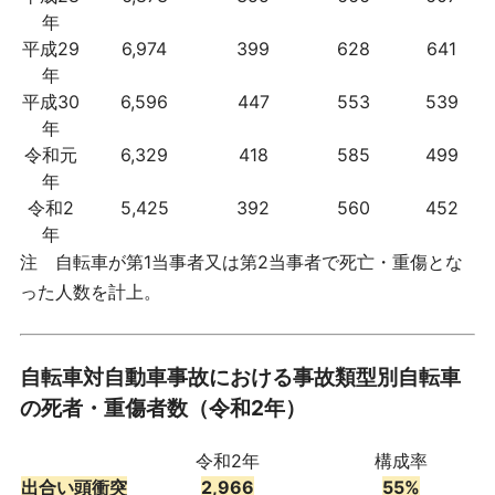
年
平成29
6,974
399
628
641
年
平成30
6,596
447
553
539
年
令和元
6,329
418
585
499
年
令和2
5,425
392
560
452
年
注 自転車が第1当事者又は第2当事者で死亡・重傷とな
った人数を計上。
自転車対自動車事故における事故類型別自転車
の死者・重傷者数（令和2年）
令和2年
構成率
出合い頭衝突
2,966
55%