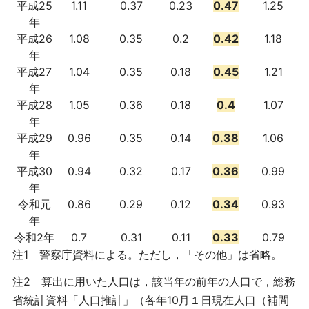
平成25
1.11
0.37
0.23
0.47
1.25
年
平成26
1.08
0.35
0.2
0.42
1.18
年
平成27
1.04
0.35
0.18
0.45
1.21
年
平成28
1.05
0.36
0.18
0.4
1.07
年
平成29
0.96
0.35
0.14
0.38
1.06
年
平成30
0.94
0.32
0.17
0.36
0.99
年
令和元
0.86
0.29
0.12
0.34
0.93
年
令和2年
0.7
0.31
0.11
0.33
0.79
注1 警察庁資料による。ただし，「その他」は省略。
注2 算出に用いた人口は，該当年の前年の人口で，総務
省統計資料「人口推計」（各年10月１日現在人口（補間