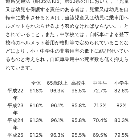
道路交通法（昭35法105）第63条の11において，「児童
又は幼児を保護する責任のある者は，児童又は幼児を自
転車に乗車させるときは，当該児童又は幼児に乗車用ヘ
ルメットをかぶらせるよう努めなければならない。」と
されていること，また，中学校では，自転車による登下
校時のヘルメット着用が校則等で定められていることな
どにより，小・中学生の非着用率の低下に結び付いてい
るものと考えられ，自転車乗用中の死者数も低く抑えら
れています。
全体
65歳以上
高校生
中学生
小学生
平成22
91.8%
96.3%
95.5%
72.7%
82.6%
年
平成23
91.6%
96.1%
95.8%
71.3%
82%
年
平成24
91.3%
96.1%
95.8%
70.4%
80.3%
年
平成25
91.2%
96.3%
95.5%
69.5%
79.5%