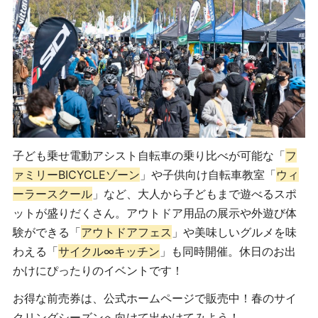
子ども乗せ電動アシスト自転車の乗り比べが可能な「
フ
ァミリーBICYCLEゾーン
」や子供向け自転車教室「
ウィ
ーラースクール
」など、大人から子どもまで遊べるスポ
ットが盛りだくさん。アウトドア用品の展示や外遊び体
験ができる「
アウトドアフェス
」や美味しいグルメを味
わえる「
サイクル∞キッチン
」も同時開催。休日のお出
かけにぴったりのイベントです！
お得な前売券は、公式ホームページで販売中！春のサイ
クリングシーズンへ向けて出かけてみよう！