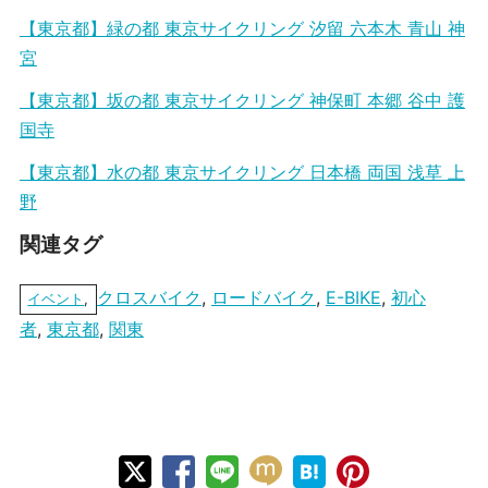
【東京都】緑の都 東京サイクリング 汐留 六本木 青山 神
宮
【東京都】坂の都 東京サイクリング 神保町 本郷 谷中 護
国寺
【東京都】水の都 東京サイクリング 日本橋 両国 浅草 上
野
関連タグ
クロスバイク
,
ロードバイク
,
E-BIKE
,
初心
イベント
,
者
,
東京都
,
関東