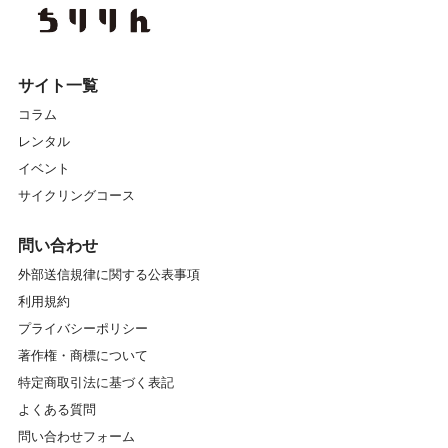
イベントレポート
エクササイズ
エナシス
オフロード
カスイチ
カスタマイズ
サイト一覧
コラム
カスタム
カフェ
ガイドツアー
レンタル
ガイドマイスター
キッズスクール
キャリア
イベント
サイクリングコース
クランク
グラベル
グリップ
グルメ
問い合わせ
グローブ
コンディショニングストレッチ
コース
外部送信規律に関する公表事項
利用規約
サイクリング
サイクリングコース
プライバシーポリシー
サイクリングスポット
サイクリングツアー
著作権・商標について
特定商取引法に基づく表記
サイクリングロード
サイクルトレイン
よくある質問
問い合わせフォーム
サドル
サービス
シェアサイクル