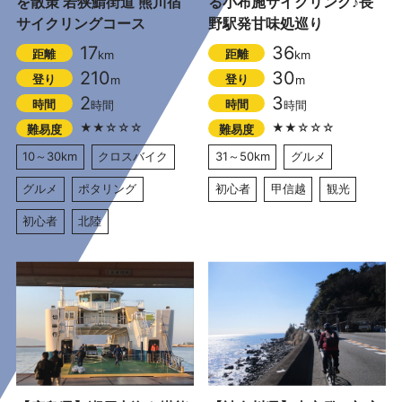
を散策 若狭鯖街道 熊川宿
る小布施サイクリング♪長
サイクリングコース
野駅発甘味処巡り
17
36
距離
距離
km
km
210
30
登り
登り
m
m
2
3
時間
時間
時間
時間
★★☆☆☆
★★☆☆☆
難易度
難易度
10～30km
クロスバイク
31～50km
グルメ
グルメ
ポタリング
初心者
甲信越
観光
初心者
北陸