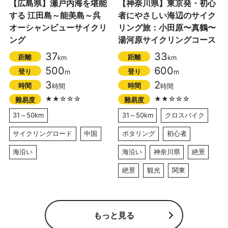
【広島県】瀬戸内海を堪能
【神奈川県】東京発・初心
する 江田島～能美島～呉
者にやさしい海辺のサイク
オーシャンビューサイクリ
リング旅：小田原〜真鶴〜
ング
湯河原サイクリングコース
37
33
距離
距離
km
km
500
600
登り
登り
m
m
3
2
時間
時間
時間
時間
★★☆☆☆
★★☆☆☆
難易度
難易度
31～50km
31～50km
クロスバイク
サイクリングロード
中国
ポタリング
初心者
海沿い
海沿い
神奈川県
絶景
絶景
観光
関東
もっと見る