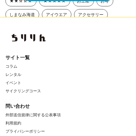
★★☆☆☆
★☆☆☆☆
お土産
お寺
しまなみ海道
アイウエア
アクセサリー
アニメ聖地巡礼
アワイチ
イベントレポート
エクササイズ
エナシス
オフロード
カスイチ
カスタマイズ
カスタム
カフェ
サイト一覧
コラム
ガイドツアー
ガイドマイスター
レンタル
キッズスクール
キャリア
クランク
イベント
サイクリングコース
クロスバイク
グラベル
グリップ
グルメ
問い合わせ
グローブ
コンディショニングストレッチ
コース
外部送信規律に関する公表事項
利用規約
サイクリング
サイクリングコース
プライバシーポリシー