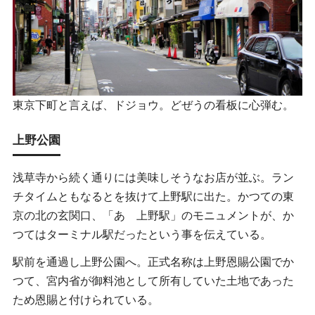
東京下町と言えば、ドジョウ。どぜうの看板に心弾む。
上野公園
浅草寺から続く通りには美味しそうなお店が並ぶ。ラン
チタイムともなるとを抜けて上野駅に出た。かつての東
京の北の玄関口、「あゝ上野駅」のモニュメントが、か
つてはターミナル駅だったという事を伝えている。
駅前を通過し上野公園へ。正式名称は上野恩賜公園でか
つて、宮内省が御料池として所有していた土地であった
ため恩賜と付けられている。