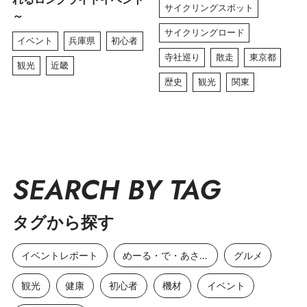
サイクリングスポット
～
サイクリングロード
イベント
兵庫県
初心者
寺社巡り
散走
東京都
観光
近畿
歴史
観光
関東
SEARCH BY TAG
タグから探す
イベントレポート
めーる・で・あさひ
グルメ
観光
健康
初心者
機材
イベント