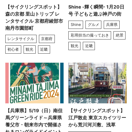
【サイクリングスポット】
Shine -輝く瞬間- 1月20日
森の京都 里山トリップ レ
号 子どもと遊ぶ神戸の街
ンタサイクル 京都府綾部市
Shine
グルメ
兵庫県
南丹市園部町
彩用担当の撮っておき
絶景
レンタサイクル
京都府
観光
近畿
初心者
観光
近畿
【兵庫県】5/19（日）南但
【サイクリングスポット】
馬グリーンライド～兵庫県
江戸散走 東京スカイツリー
養父市・朝来市内で開催さ
から荒川河川敷、浅草
れるロングライドイベント