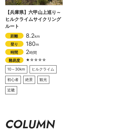
【兵庫県】六甲山上巡り～
ヒルクライムサイクリング
ルート
8.2
距離
km
180
登り
m
2
時間
時間
★☆☆☆☆
難易度
10～30km
ヒルクライム
初心者
絶景
観光
近畿
COLUMN