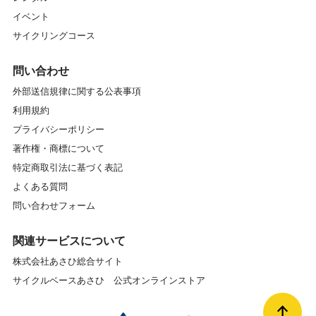
ガイドマイスター
キッズスクール
キャリア
イベント
サイクリングコース
クランク
クロスバイク
グラベル
問い合わせ
グリップ
グルメ
グローブ
外部送信規律に関する公表事項
利用規約
コンディショニングストレッチ
コース
サイクリング
プライバシーポリシー
サイクリングコース
サイクリングスポット
著作権・商標について
特定商取引法に基づく表記
サイクリングツアー
サイクリングロード
よくある質問
問い合わせフォーム
サイクルトレイン
サドル
サービス
シェアサイクル
シクロクロス
関連サービスについて
株式会社あさひ総合サイト
シティサイクル
シートポスト
スイーツ
サイクルベースあさひ 公式オンラインストア
スクール
スプロケット
タイムトライアル