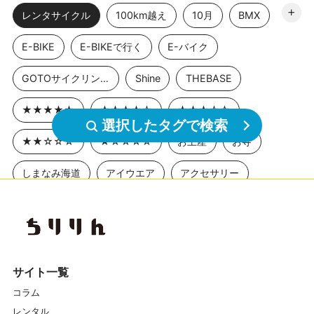
レンタサイクル
100km越え
10月
BMX
E-BIKE
E-BIKEで行く
E-バイク
GOTOサイクリングスポット
Shine
THEBASE
★★★★★
★★★★☆
★★★☆☆
選択したタグで検索
★★☆☆☆
★☆☆☆☆
お土産
お寺
しまなみ海道
アイウエア
アクセサリー
アニメ聖地巡礼
アワイチ
イベント
イベントレポート
エクササイズ
エナシス
オフロード
カスイチ
カスタマイズ
サイト一覧
コラム
カスタム
カフェ
ガイドツアー
レンタル