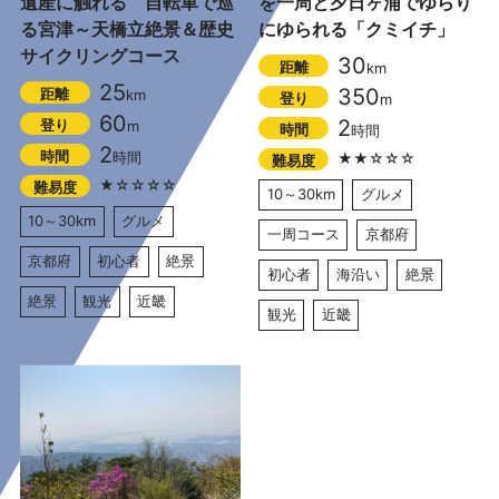
遺産に触れる 自転車で巡
を一周と夕日ヶ浦でゆらり
る宮津～天橋立絶景＆歴史
にゆられる「クミイチ」
サイクリングコース
30
距離
km
25
350
距離
km
登り
m
60
2
登り
m
時間
時間
2
時間
時間
★★☆☆☆
難易度
★☆☆☆☆
難易度
10～30km
グルメ
10～30km
グルメ
一周コース
京都府
京都府
初心者
絶景
初心者
海沿い
絶景
絶景
観光
近畿
観光
近畿