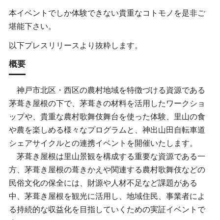
本イベントでしか体験できない貴重なコトモノを是非ご
堪能下さい。
以下プレスリリースより抜粋します。
概要
神戸市北区・西区の農村地域を特徴づける資源である
茅葺き屋根の下で、茅葺きの材料を活用したワークショ
ップや、貴重な農村歌舞伎舞台を使った体験、里山の食
や農を楽しめる様々なプログラムと、神出山田自転車道
シェアサイクルとの連携イベントを開催いたします。
茅葺き屋根は里山景観を構成する重要な資源である一
方、茅葺き屋根の葺きかえや関連する農村歌舞伎などの
民俗文化の保全には、財源や人材不足など課題がある
中、茅葺き屋根を観光に活用し、地域住民、事業者によ
る持続的な収益化を目指していくための実証イベントで