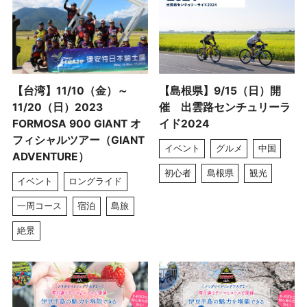
【台湾】11/10（金）～
【島根県】9/15（日）開
11/20（日）2023
催 出雲路センチュリーラ
FORMOSA 900 GIANT オ
イド2024
フィシャルツアー（GIANT
イベント
グルメ
中国
ADVENTURE）
初心者
島根県
観光
イベント
ロングライド
一周コース
宿泊
島旅
絶景