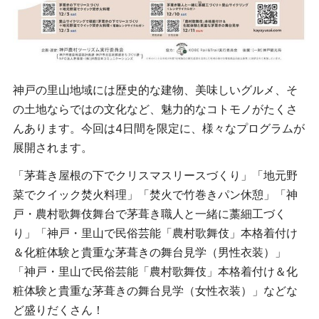
神戸の里山地域には歴史的な建物、美味しいグルメ、そ
の土地ならではの文化など、魅力的なコトモノがたくさ
んあります。今回は4日間を限定に、様々なプログラムが
展開されます。
「茅葺き屋根の下でクリスマスリースづくり」「地元野
菜でクイック焚火料理」「焚火で竹巻きパン休憩」「神
戸・農村歌舞伎舞台で茅葺き職人と一緒に藁細工づく
り」「神戸・里山で民俗芸能「農村歌舞伎」本格着付け
＆化粧体験と貴重な茅葺きの舞台見学（男性衣装）」
「神戸・里山で民俗芸能「農村歌舞伎」本格着付け＆化
粧体験と貴重な茅葺きの舞台見学（女性衣装）」などな
ど盛りだくさん！