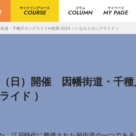
サイクリングコース
コラム
マイページ
T
COURSE
COLUMN
MY PAGE
幡街道・千種川ロングライドin佐用 2024（ いなちくロングライド ）
10（日）開催 因幡街道・千種
グライド ）
か。江戸時代に整備された脇街道の一つである