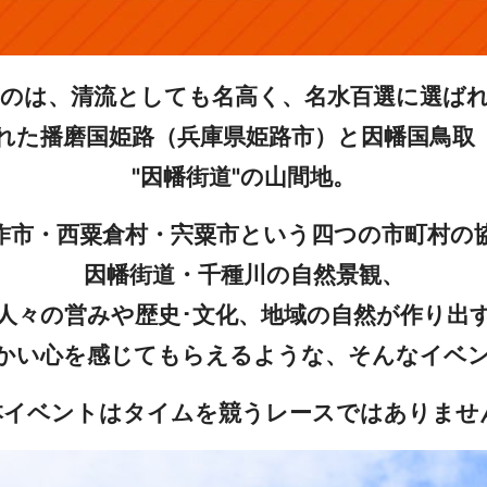
のは、清流としても名高く、名水百選に選ば
れた播磨国姫路（兵庫県姫路市）と因幡国鳥取
"因幡街道"の山間地。
作市・西粟倉村・宍粟市という四つの市町村の
因幡街道・千種川の自然景観、
人々の営みや歴史･文化、地域の自然が作り出
かい心を感じてもらえるような、そんなイベ
本イベントはタイムを競うレースではありませ