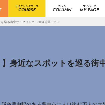
サイクリングコース
コラム
マイページ
T
COURSE
COLUMN
MY PAGE
を巡る街中サイクリング ～大阪府豊中市～
】身近なスポットを巡る街中
。阪急豊中駅のある豊中市は人口約40万人の大