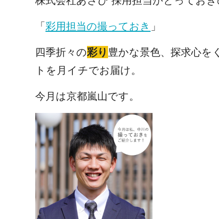
株式会社あさひ 採用担当がとってお
「
彩用担当の撮っておき
」
四季折々の
彩り
豊かな
景色、探求心を
トを月イチでお届け。
今月は京都嵐山です。