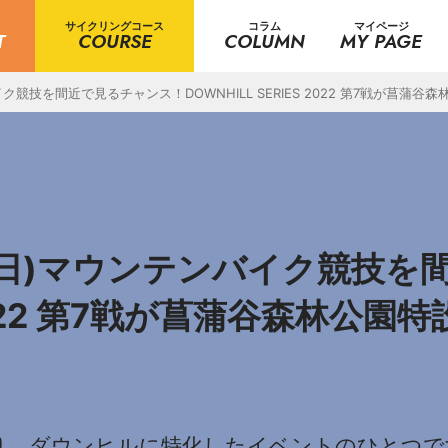
サイクリングコース
コラム
マイページ
T
COURSE
COLUMN
MY PAGE
イク競技を間近で見るチャンス！DOWNHILL SERIES 2022 第7戦が菖蒲
~4(日)マウンテンバイク競技
S 2022 第7戦が菖蒲谷森林公
名の通り、ダウンヒルに特化したイベントのひとつ