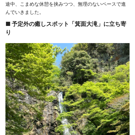
途中、こまめな休憩を挟みつつ、無理のないペースで進
んでいきました。
■ 予定外の癒しスポット「箕面大滝」に立ち寄
り